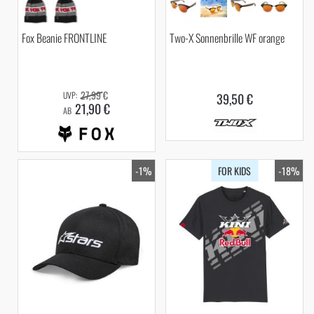
Fox Beanie FRONTLINE
Two-X Sonnenbrille WF orange
27,99 €
39,50 €
21,90 €
AB
-1%
FOR KIDS
-18%