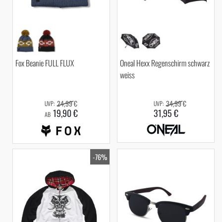
Fox Beanie FULL FLUX
Oneal Hexx Regenschirm schwarz
weiss
24,99 €
34,99 €
19,90 €
31,95 €
AB
-76%