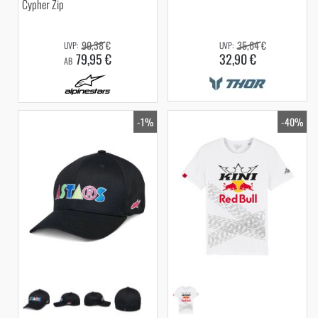
Cypher Zip
90,38 €
35,64 €
79,95 €
32,90 €
AB
-1%
-40%