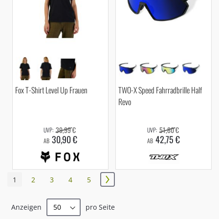
Fox T-Shirt Level Up Frauen
TWO-X Speed Fahrradbrille Half
Revo
39,99 €
51,80 €
30,90 €
42,75 €
AB
AB
Seite
Sie
Seite
Seite
Seite
Seite
1
2
3
4
5
Seite
Weiter
lesen
Anzeigen
pro Seite
gerade