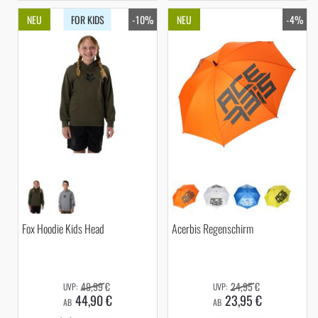
NEU
FOR KIDS
-10%
NEU
-4%
Fox Hoodie Kids Head
Acerbis Regenschirm
49,99 €
24,95 €
44,90 €
23,95 €
AB
AB