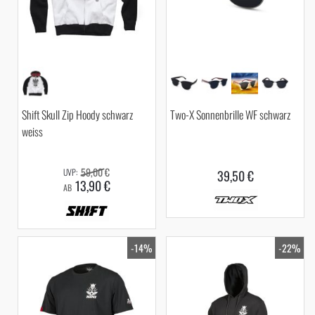
Shift Skull Zip Hoody schwarz
Two-X Sonnenbrille WF schwarz
weiss
59,00 €
39,50 €
13,90 €
AB
-14%
-22%