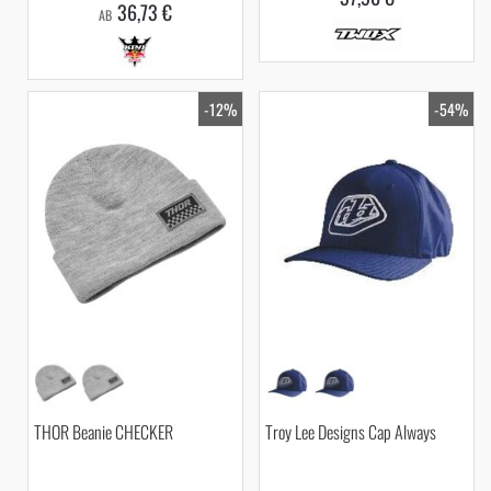
36,73 €
AB
-12%
-54%
THOR Beanie CHECKER
Troy Lee Designs Cap Always