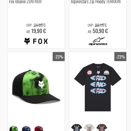
Fox Beanie ZENTHER
Alpinestars Zip Hoody TERRAIN
24,99 €
89,19 €
19,90 €
50,90 €
AB
AB
-23%
-23%