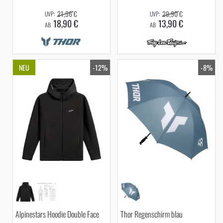
21,36 €
29,90 €
18,90 €
13,90 €
AB
AB
NEU
-12%
-8%
Alpinestars Hoodie Double Face
Thor Regenschirm blau