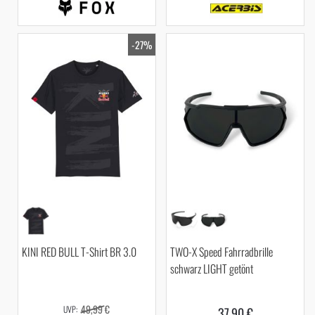
-27%
KINI RED BULL T-Shirt BR 3.0
TWO-X Speed Fahrradbrille
schwarz LIGHT getönt
49,99 €
37,90 €