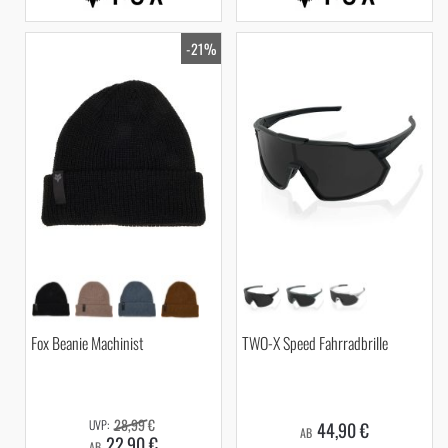
-21%
Fox Beanie Machinist
TWO-X Speed Fahrradbrille
28,99 €
44,90 €
AB
22,90 €
AB