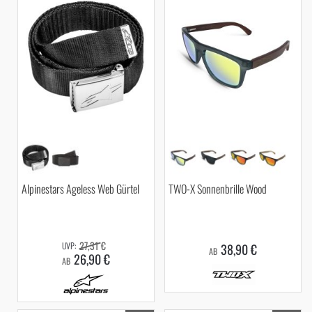
Alpinestars Ageless Web Gürtel
TWO-X Sonnenbrille Wood
27,31 €
38,90 €
AB
26,90 €
AB