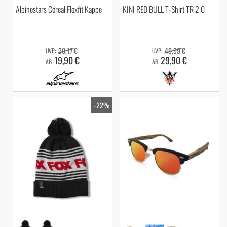
Alpinestars Cereal Flexfit Kappe
KINI RED BULL T-Shirt TR 2.0
20,17 €
49,99 €
19,90 €
29,90 €
AB
AB
-22%