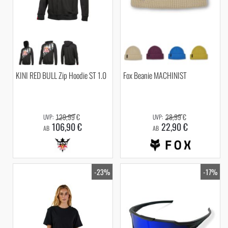
KINI RED BULL Zip Hoodie ST 1.0
Fox Beanie MACHINIST
129,99 €
28,99 €
106,90 €
22,90 €
AB
AB
-23%
-17%