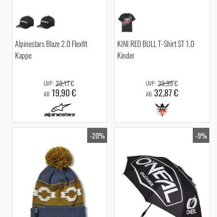
Alpinestars Blaze 2.0 Flexfit
KINI RED BULL T-Shirt ST 1.0
Kappe
Kinder
20,17 €
39,99 €
19,90 €
32,87 €
AB
AB
-20%
-9%