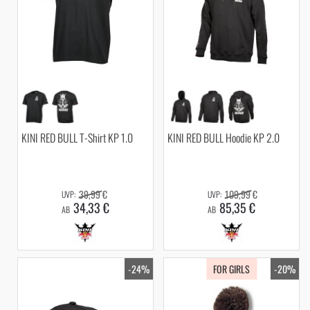
KINI RED BULL T-Shirt KP 1.0
KINI RED BULL Hoodie KP 2.0
39,99 €
109,99 €
34,33 €
85,35 €
AB
AB
-24%
FOR GIRLS
-20%