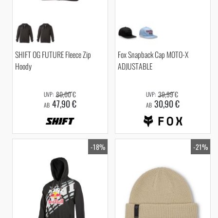
SHIFT OG FUTURE Fleece Zip
Fox Snapback Cap MOTO-X
Hoody
ADJUSTABLE
80,00 €
39,99 €
47,90 €
30,90 €
AB
AB
-18%
-21%