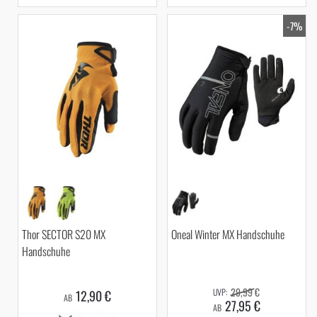
-7%
Thor SECTOR S20 MX
Oneal Winter MX Handschuhe
Handschuhe
29,99 €
12,90 €
AB
27,95 €
AB