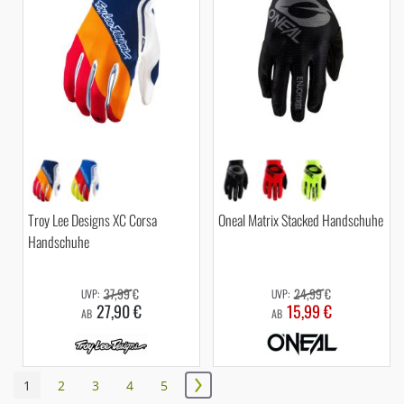
Troy Lee Designs XC Corsa
Oneal Matrix Stacked Handschuhe
Handschuhe
37,99 €
24,99 €
27,90 €
15,99 €
AB
AB
Seite
Sie
Seite
Seite
Seite
Seite
1
2
3
4
5
Seite
Weiter