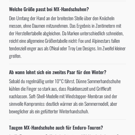
Welche Größe passt bei MX-Handschuhen?
Den Umfang der Hand an der breitesten Stelle über den Knöcheln
messen, ohne Daumen mitzunehmen. Das Ergebnis in Zentimetern mit
der Herstellertabelle abgleichen. Da Marken unterschiedlich schneiden,
reicht eine allgemeine Größentabelle nicht: Fox und Alpinestars fallen
tendenziell enger aus als O'Neal oder Troy Lee Designs. Im Zweifel kleiner
greifen.
Ab wann lohnt sich ein zweites Paar für den Winter?
Sobald du regelmäßig unter 10°C fährst. Dünne Sommerhandschuhe
kühlen die Finger so stark aus, dass Reaktionszeit und Griffkraft
nachlassen. Soft-Shell-Modelle mit Windstopper-Membran sind der
sinnvolle Kompromiss: deutlich wärmer als ein Sommermodell, aber
beweglicher als ein gefütterter Winterhandschuh.
Taugen MX-Handschuhe auch für Enduro-Touren?