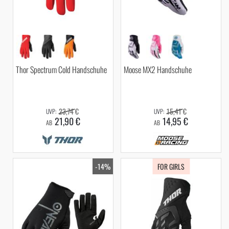
Thor Spectrum Cold Handschuhe
Moose MX2 Handschuhe
23,74 €
15,41 €
21,90 €
14,95 €
AB
AB
-14%
FOR GIRLS