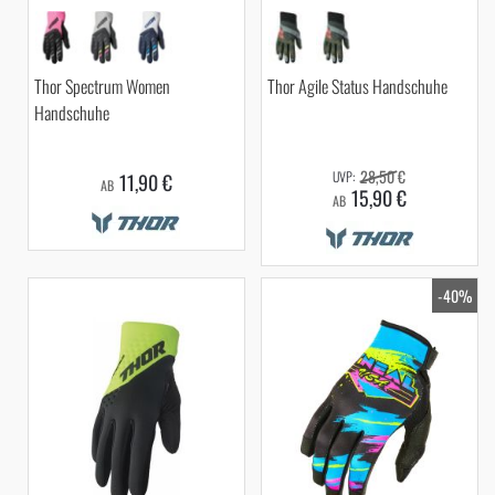
Thor Spectrum Women
Thor Agile Status Handschuhe
Handschuhe
28,50 €
11,90 €
AB
15,90 €
AB
-40%