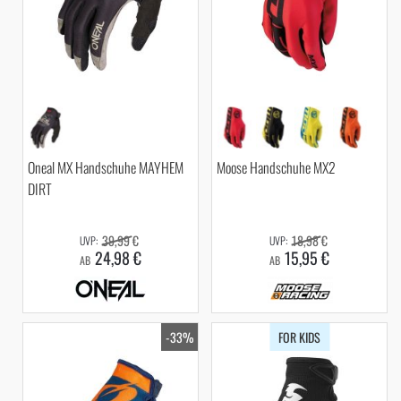
Oneal MX Handschuhe MAYHEM
Moose Handschuhe MX2
DIRT
39,99 €
18,98 €
24,98 €
15,95 €
AB
AB
-33%
FOR KIDS