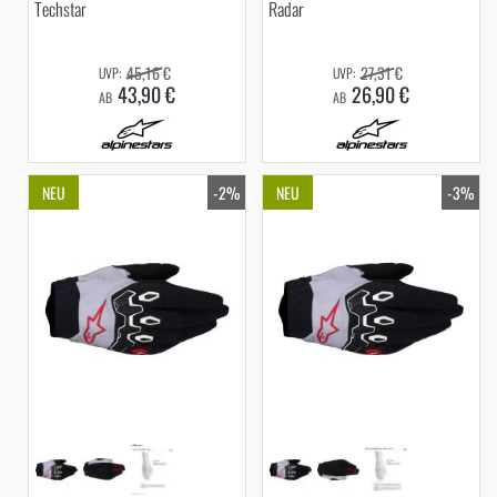
Techstar
Radar
45,16 €
27,31 €
43,90 €
26,90 €
AB
AB
NEU
-2%
NEU
-3%