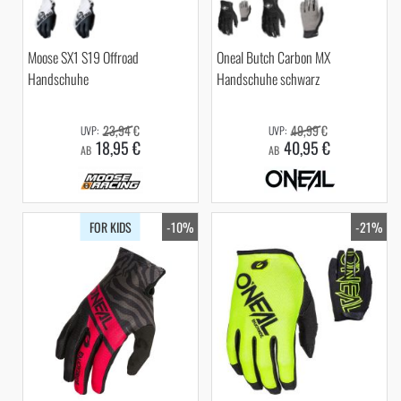
Moose SX1 S19 Offroad
Oneal Butch Carbon MX
Handschuhe
Handschuhe schwarz
23,94 €
49,99 €
18,95 €
40,95 €
AB
AB
FOR KIDS
-10%
-21%