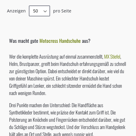
lesen
Anzeigen
pro Seite
gerade
Seite
Was macht gute
Motocross Handschuhe
aus?
Wer die komplette Ausrüstung auf einmal zusammenstellt,
MX Stiefel
,
Helm, Brustpanzer, greift beim Handschuh erfahrungsgemäß zu schnell
zur günstigsten Option. Dabei entscheidet er direkt darüber, wie viel du
von deiner Maschine spürst. Ein schlechter Handschuh kostet
Griffgefühl am Lenker, ein schlecht sitzender ermüdet die Hand schon
nach wenigen Runden.
Drei Punkte machen den Unterschied: Die Handfläche aus
Synthetikleder bestimmt, wie präzise der Kontakt zum Griff ist. Die
Polsterung an Knöcheln und Fingerrücken entscheidet darüber, wie gut
du Schläge und Stürze wegsteckst. Und der Verschluss am Handgelenk
hält alles an Ort und Stelle, auch wenn's ruppig wird.