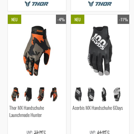
NEU
-4%
NEU
-11%
Thor MX Handschuhe
Acerbis MX Handschuhe 6Days
Launchmode Hunter
23,74 €
44,95 €