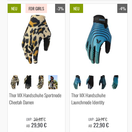
NEU
FOR GIRLS
-3%
NEU
-4%
Thor MX Handschuhe Sportmode
Thor MX Handschuhe
Cheetah Damen
Launchmode Identity
30,88 €
23,74 €
29,90 €
22,90 €
AB
AB