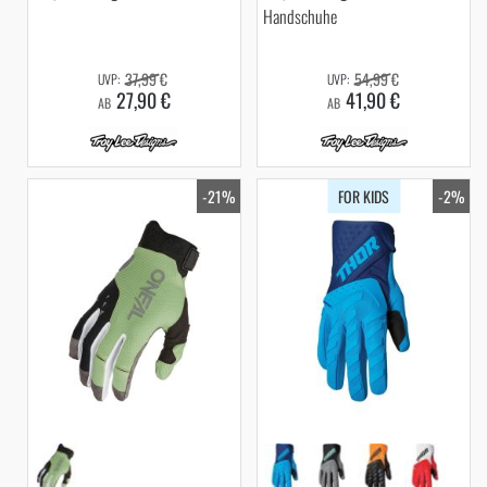
Handschuhe
37,99 €
54,99 €
27,90 €
41,90 €
AB
AB
-21%
FOR KIDS
-2%