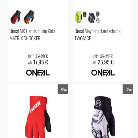
Oneal MX Handschuhe Kids
Oneal Mayhem Handschuhe
MATRIX SHOCKER
TWOFACE
19,99 €
32,99 €
17,95 €
25,95 €
AB
AB
-8%
-3%