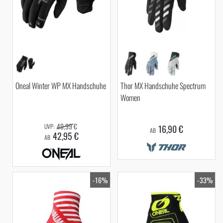
Oneal Winter WP MX Handschuhe
Thor MX Handschuhe Spectrum
Women
49,99 €
16,90 €
AB
42,95 €
AB
-16%
-33%