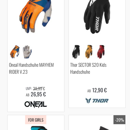
Oneal Handschuhe MAYHEM
Thor SECTOR S20 Kids
RIDER V.23
Handschuhe
39,99 €
12,90 €
AB
26,95 €
AB
FOR GIRLS
-20%