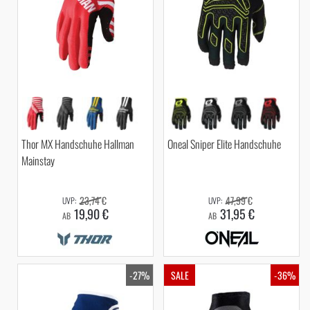
Thor MX Handschuhe Hallman
Oneal Sniper Elite Handschuhe
Mainstay
23,74 €
47,99 €
19,90 €
31,95 €
AB
AB
-27%
SALE
-36%