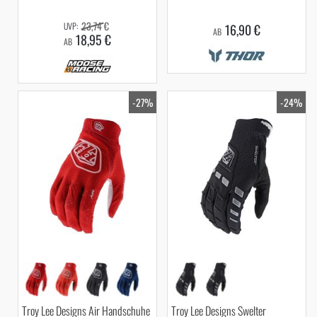
23,74 €
16,90 €
AB
18,95 €
AB
-27%
-24%
Troy Lee Designs Air Handschuhe
Troy Lee Designs Swelter