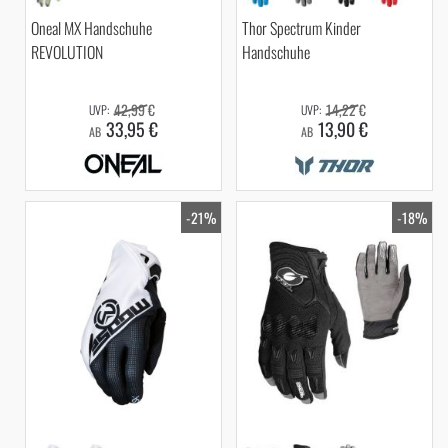
Oneal MX Handschuhe
Thor Spectrum Kinder
REVOLUTION
Handschuhe
42,99 €
14,22 €
33,95 €
13,90 €
AB
AB
-21%
-18%