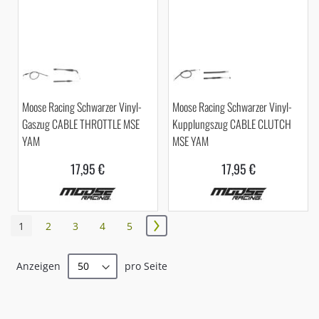
Moose Racing Schwarzer Vinyl-
Moose Racing Schwarzer Vinyl-
Gaszug CABLE THROTTLE MSE
Kupplungszug CABLE CLUTCH
YAM
MSE YAM
17,95 €
17,95 €
Seite
Sie
Seite
Seite
Seite
Seite
1
2
3
4
5
Seite
Weiter
lesen
Anzeigen
pro Seite
gerade
Seite