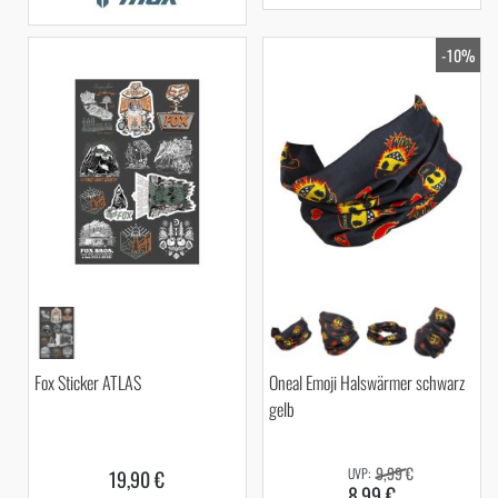
-10%
Fox Sticker ATLAS
Oneal Emoji Halswärmer schwarz
gelb
9,99 €
19,90 €
8,99 €