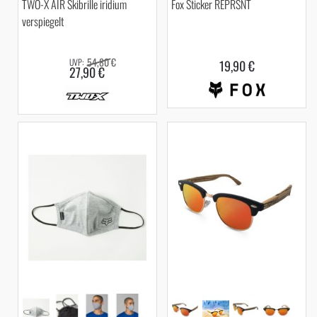
TWO-X AIR Skibrille iridium
Fox Sticker REPRSNT
verspiegelt
54,80 €
19,90 €
27,90 €