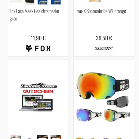
Fox Face Mask Gesichtsmaske
Two-X Sonnenbrille WF orange
grau
11,90 €
39,50 €