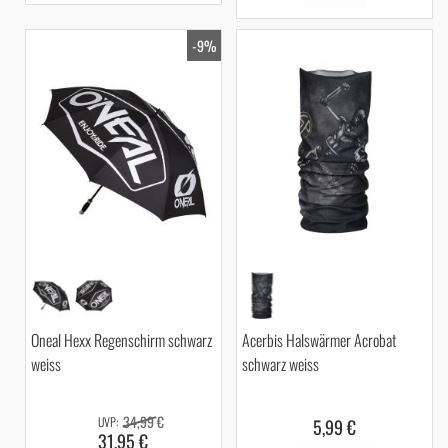
-9%
Oneal Hexx Regenschirm schwarz
Acerbis Halswärmer Acrobat
weiss
schwarz weiss
34,99 €
5,99 €
31,95 €