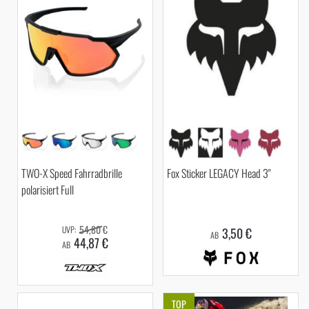
TWO-X Speed Fahrradbrille
Fox Sticker LEGACY Head 3"
polarisiert Full
54,80 €
3,50 €
AB
44,87 €
AB
TOP