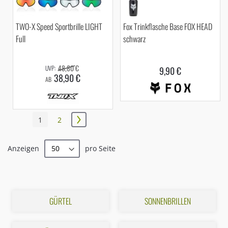
TWO-X Speed Sportbrille LIGHT
Fox Trinkflasche Base FOX HEAD
Full
schwarz
48,80 €
9,90 €
38,90 €
AB
Seite
Sie
Seite
1
2
Seite
Weiter
lesen
Anzeigen
pro Seite
gerade
Seite
GÜRTEL
SONNENBRILLEN