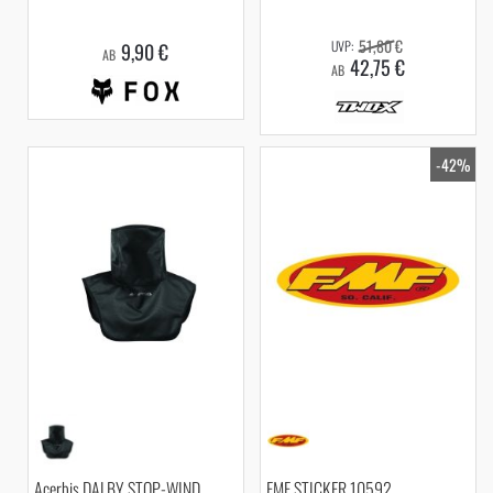
51,80 €
9,90 €
AB
42,75 €
AB
-42%
Acerbis DALBY STOP-WIND
FMF STICKER 10592