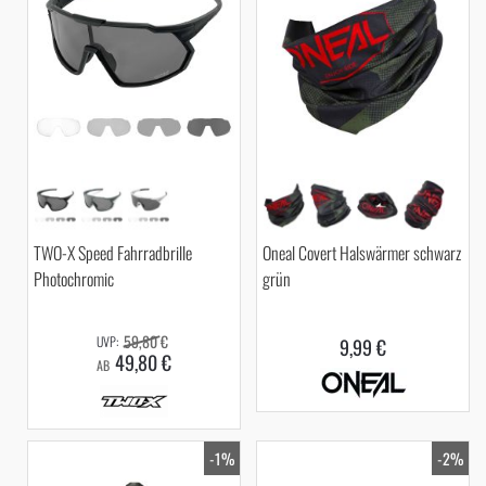
TWO-X Speed Fahrradbrille
Oneal Covert Halswärmer schwarz
Photochromic
grün
59,80 €
9,99 €
49,80 €
AB
-1%
-2%