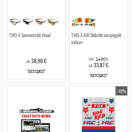
TWO-X Sonnenbrille Wood
TWO-X AIR Skibrille verspiegelt
iridium
54,80 €
38,90 €
AB
33,87 €
AB
-10%