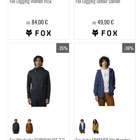
Fox Legging Women RISE
Fox Legging Detour Damen
84,00 €
49,90 €
AB
AB
-35%
-36%