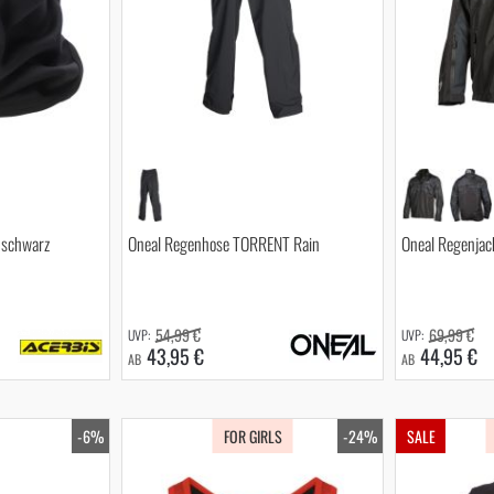
 schwarz
Oneal Regenhose TORRENT Rain
Oneal Regenjac
54,99 €
69,99 €
43,95 €
44,95 €
AB
AB
-6%
FOR GIRLS
-24%
SALE