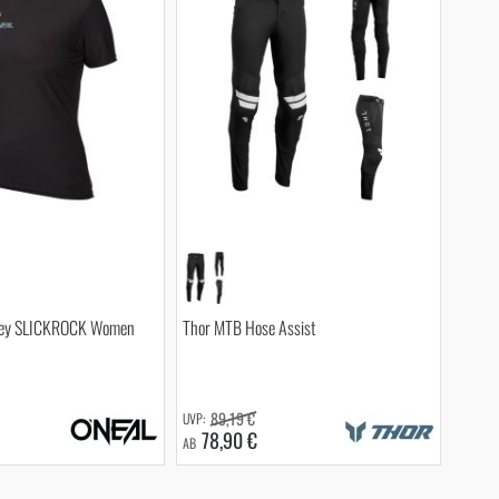
sey SLICKROCK Women
Thor MTB Hose Assist
89,19 €
78,90 €
AB