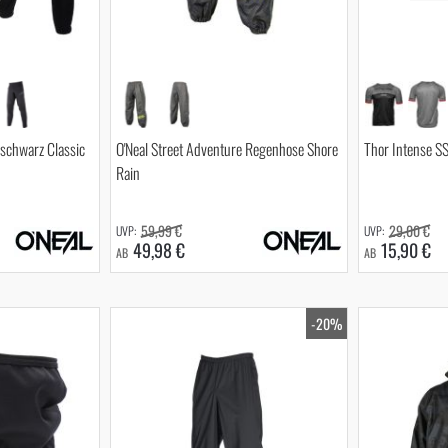
 schwarz Classic
O'Neal Street Adventure Regenhose Shore
Thor Intense S
Rain
59,99 €
29,00 €
49,98 €
15,90 €
AB
AB
-20%