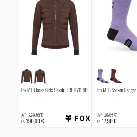
Fox MTB Jacke Girls Flexair FIRE HYBRID
Fox MTB Socken Ranger 
229,99 €
18,99 €
190,00 €
17,90 €
AB
AB