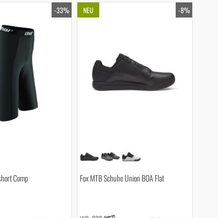
-33%
NEU
-8%
short Comp
Fox MTB Schuhe Union BOA Flat