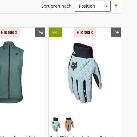
In
Sortieren nach
absteige
Reihenfo
FOR GIRLS
-7%
NEU
FOR GIRLS
-7%