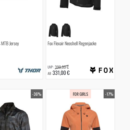
S MTB Jersey
Fox Flexair Neoshell Regenjacke
399,99 €
331,00 €
AB
-36%
FOR GIRLS
-17%