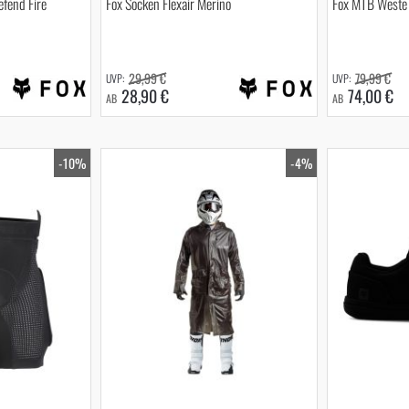
fend Fire
Fox Socken Flexair Merino
Fox MTB Weste
29,99 €
79,99 €
28,90 €
74,00 €
AB
AB
-10%
-4%