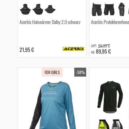
Acerbis Halswärmer Dalby 2.0 schwarz
Acerbis Protektorenhos
99,95 €
21,95 €
89,95 €
AB
FOR GIRLS
-58%