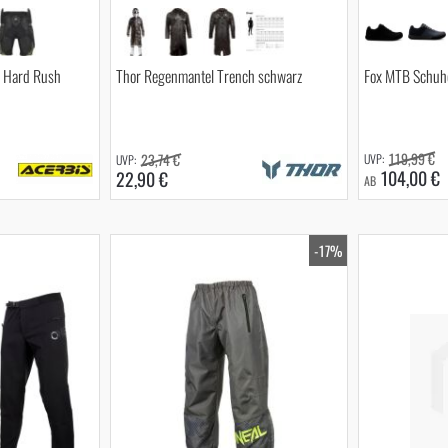
e Hard Rush
Thor Regenmantel Trench schwarz
Fox MTB Schuh
119,99 €
23,74 €
104,00 €
22,90 €
AB
-17%