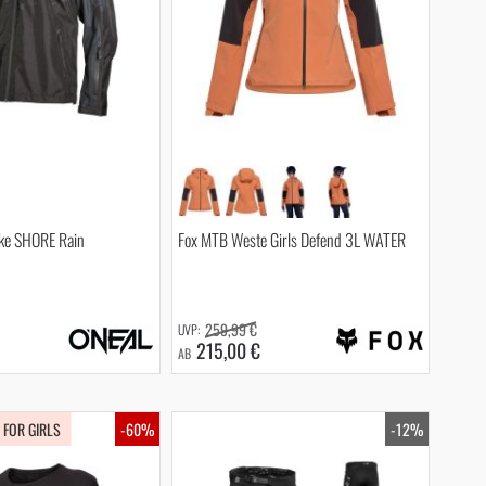
ke SHORE Rain
Fox MTB Weste Girls Defend 3L WATER
259,99 €
215,00 €
AB
FOR GIRLS
-60%
-12%