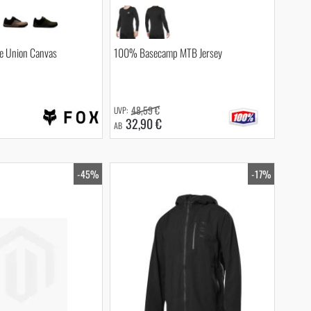
e Union Canvas
100% Basecamp MTB Jersey
48,59 €
32,90 €
AB
-45%
-17%