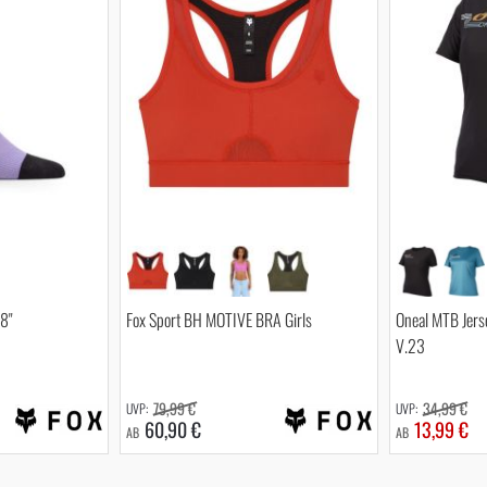
8"
Fox Sport BH MOTIVE BRA Girls
Oneal MTB Jer
V.23
79,99 €
34,99 €
60,90 €
13,99 €
AB
AB