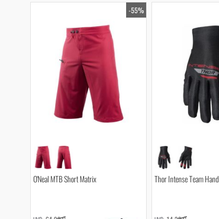
-55%
O'Neal MTB Short Matrix
Thor Intense Team Han