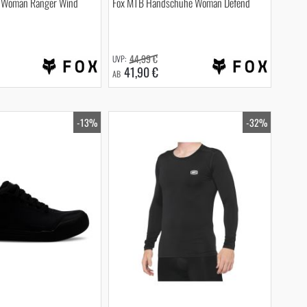
 Woman Ranger Wind
Fox MTB Handschuhe Woman Defend
44,99 €
41,90 €
AB
-13%
-32%