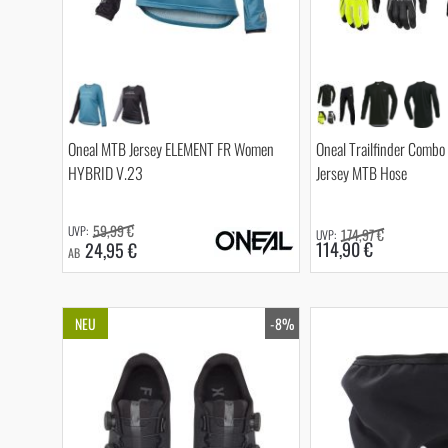
Oneal MTB Jersey ELEMENT FR Women
Oneal Trailfinder Combo
HYBRID V.23
Jersey MTB Hose
59,99 €
174,97 €
114,90 €
24,95 €
AB
NEU
-8%