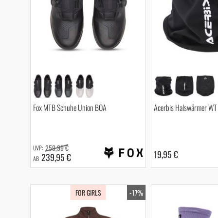
Fox MTB Schuhe Union BOA
Acerbis Halswärmer WT
259,99 €
19,95 €
239,95 €
AB
FOR GIRLS
-17%