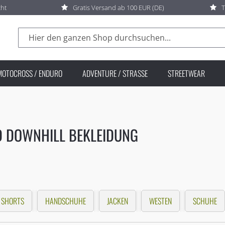
cht
Gratis Versand ab 100 EUR (DE)
T
Suche
MOTOCROSS / ENDURO
ADVENTURE / STRASSE
STREETWEAR
D DOWNHILL BEKLEIDUNG
SHORTS
HANDSCHUHE
JACKEN
WESTEN
SCHUHE