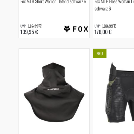
Fox MTB Short Woman Defend schwarz 6
Fox MTB Hose Woman De
schwarz 6
119,99 €
189,99 €
109,95 €
176,00 €
NEU