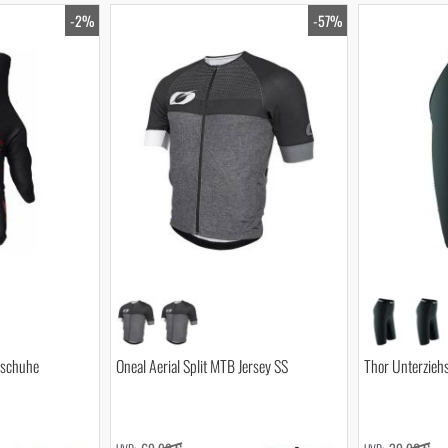
-2%
-57%
dschuhe
Oneal Aerial Split MTB Jersey SS
Thor Unterzieh