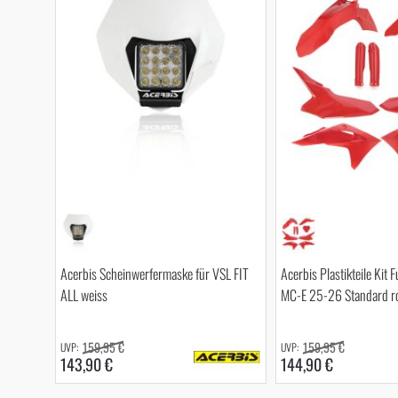
Acerbis Scheinwerfermaske für VSL FIT
Acerbis Plastikteile Kit F
ALL weiss
MC-E 25-26 Standard r
159,95 €
159,95 €
143,90 €
144,90 €