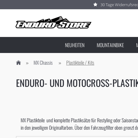
30 Tage Widerrufsre
NEUHEITEN
MOUNTAINBIKE
MX Chassis
Plastikteile / Kits
ENDURO- UND MOTOCROSS-PLASTI
MX Plastikteile und komplette Plastiksätze für Restyling oder Saisonst
in den jeweiligen Originalfarben. Über den Fahrzeugfilter oben grenzt 