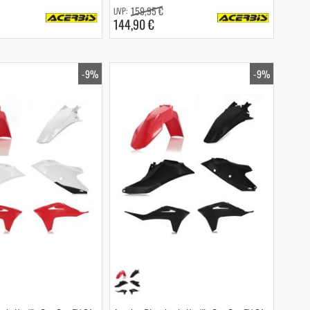
159,95 €
144,90 €
-9%
-9%