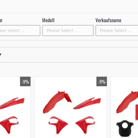
hr
Modell
Verkaufsname
-9%
-9%