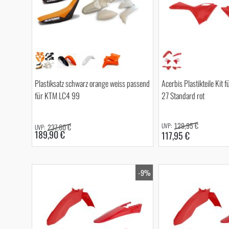
Plastiksatz schwarz orange weiss passend
Acerbis Plastikteile Kit 
für KTM LC4 99
27 Standard rot
129,95 €
237,60 €
189,90 €
117,95 €
-9%