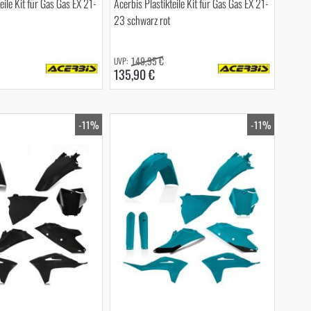
eile Kit für Gas Gas EX 21-
Acerbis Plastikteile Kit für Gas Gas EX 21-
23 schwarz rot
149,95 €
135,90 €
-11%
-11%