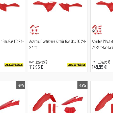
für Gas Gas EC 24-
Acerbis Plastikteile Kit für Gas Gas EC 24-
Acerbis Plastikt
27 rot
24-27 Standard
129,95 €
169,95 €
117,95 €
149,95 €
-9%
-12%