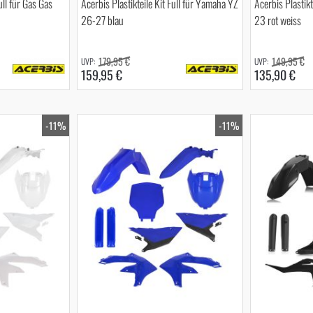
ull für Gas Gas
Acerbis Plastikteile Kit Full für Yamaha YZ
Acerbis Plastikt
26-27 blau
23 rot weiss
179,95 €
149,95 €
159,95 €
135,90 €
-11%
-11%