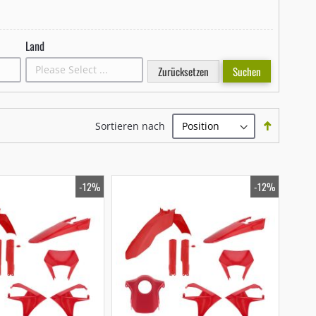
Land
Zurücksetzen
Suchen
In
Sortieren nach
absteige
Reihenfo
-12%
-12%