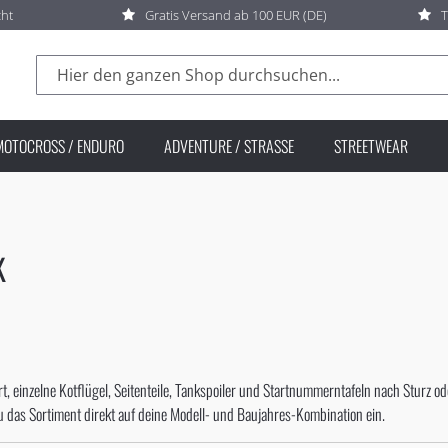
cht
Gratis Versand ab 100 EUR (DE)
T
Suche
MOTOCROSS / ENDURO
ADVENTURE / STRASSE
STREETWEAR
K
art, einzelne Kotflügel, Seitenteile, Tankspoiler und Startnummerntafeln nach Sturz
du das Sortiment direkt auf deine Modell- und Baujahres-Kombination ein.