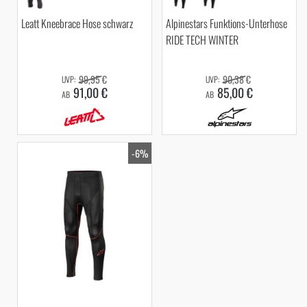
Leatt Kneebrace Hose schwarz
Alpinestars Funktions-Unterhose
RIDE TECH WINTER
99,95 €
90,38 €
91,00 €
85,00 €
AB
AB
-6%