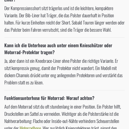
Der Kompressionsshort sitzt trägerlos und ist die leichtere, kompaktere
Variante. Der Bib-Liner hat Träger, die das Polster dauerhaft in Position
halten. Für kurze Einheiten reicht der Short. Sobald Touren länger werden oder
das Polster beim Fahren verrutscht, sind die Träger die bessere Wahl.
Kann ich die Unterhose auch unter einem Knieschützer oder
Motorrad-Protektor tragen?
Ja, aber dann ist ein Kneebrace-Liner ohne Polster die richtige Variante. Er
sitzt kompressiv genug, damit der Protektor nicht wandert. Ein Modell mit
dickem Chamois drückt unter eng anliegenden Protektoren und verstärkt das
Problem statt es zu lösen.
Funktionsunterhose für Motorrad: Worauf achten?
Auf dem Motorrad sitzt du oft stundenlang in einer Position. Ein Polster hilft,
Druckstellen am Sattel zu vermeiden. Wichtiger als die Polsterstärke ist die
Nahtverarbeitung: Flache oder Inside-out-Nähte verhindern Scheuerstellen
unter der
Motorradhose
. Wer zusätzlich Knieprotektoren trägt, nimmt den