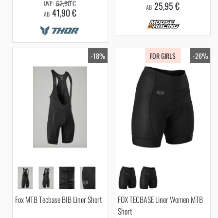
62,90 €
25,95 €
AB
41,90 €
AB
-18%
FOR GIRLS
-26%
Fox MTB Tecbase BIB Liner Short
FOX TECBASE Liner Women MTB
Short