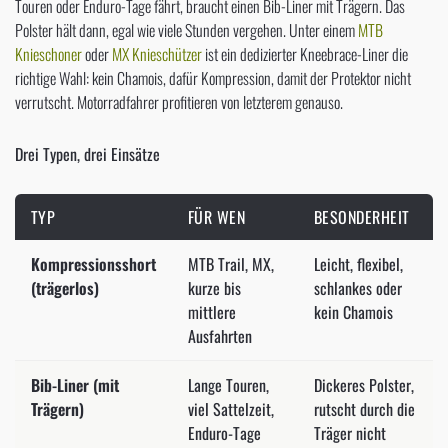
Touren oder Enduro-Tage fährt, braucht einen Bib-Liner mit Trägern. Das
Polster hält dann, egal wie viele Stunden vergehen. Unter einem
MTB
Knieschoner
oder
MX Knieschützer
ist ein dedizierter Kneebrace-Liner die
richtige Wahl: kein Chamois, dafür Kompression, damit der Protektor nicht
verrutscht. Motorradfahrer profitieren von letzterem genauso.
Drei Typen, drei Einsätze
TYP
FÜR WEN
BESONDERHEIT
Kompressionsshort
MTB Trail, MX,
Leicht, flexibel,
(trägerlos)
kurze bis
schlankes oder
mittlere
kein Chamois
Ausfahrten
Bib-Liner (mit
Lange Touren,
Dickeres Polster,
Trägern)
viel Sattelzeit,
rutscht durch die
Enduro-Tage
Träger nicht