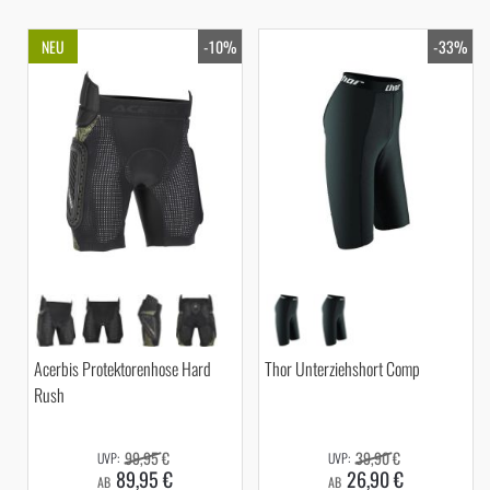
NEU
-10%
-33%
Acerbis Protektorenhose Hard
Thor Unterziehshort Comp
Rush
99,95 €
39,90 €
89,95 €
26,90 €
AB
AB