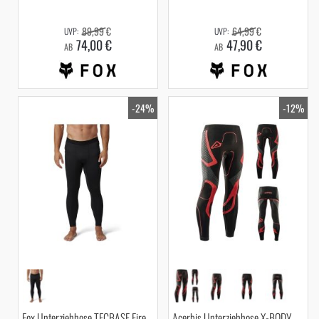
89,99 €
64,99 €
74,00 €
47,90 €
AB
AB
-24%
-12%
Fox Unterziehhose TECBASE Fire
Acerbis Unterziehhose X-BODY