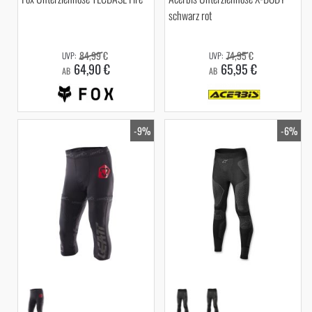
schwarz rot
84,99 €
74,95 €
64,90 €
65,95 €
AB
AB
-9%
-6%