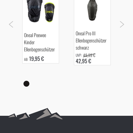
One
Oneal Pro III
Oneal Peewee
Pro
Ellenbogenschützer
Kinder
o
Un
schwarz
Ellenbogenschützer
49,99 €
19,95 €
AB
42,95 €
AB