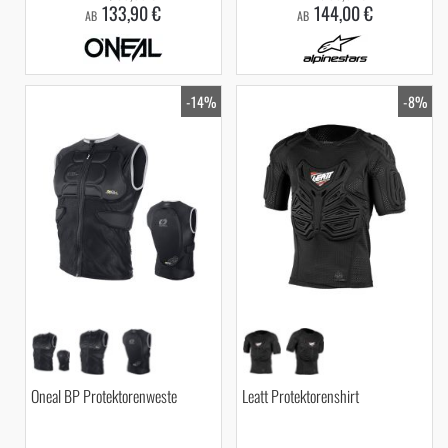
133,90 €
144,00 €
AB
AB
-14%
-8%
Oneal BP Protektorenweste
Leatt Protektorenshirt