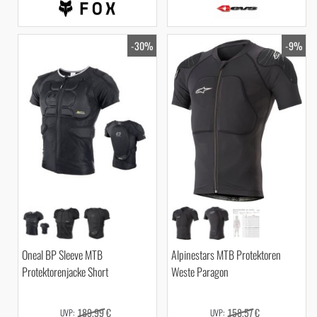
-30%
-9%
Oneal BP Sleeve MTB
Alpinestars MTB Protektoren
Protektorenjacke Short
Weste Paragon
189,99 €
158,57 €