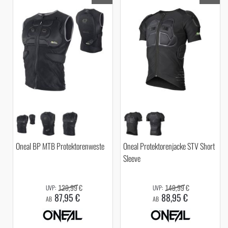
Oneal BP MTB Protektorenweste
Oneal Protektorenjacke STV Short
Sleeve
129,99 €
149,99 €
87,95 €
88,95 €
AB
AB