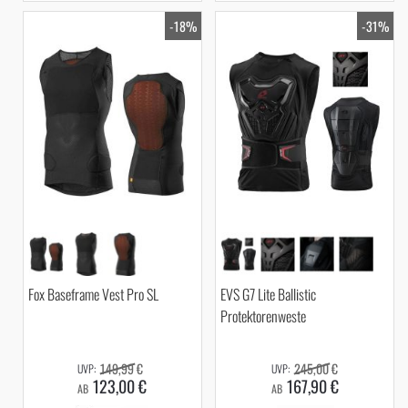
-18%
-31%
Fox Baseframe Vest Pro SL
EVS G7 Lite Ballistic
Protektorenweste
149,99 €
245,00 €
123,00 €
167,90 €
AB
AB