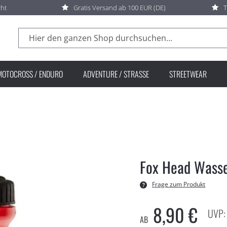
cht
Gratis Versand ab 100 EUR (DE)
T
Suche
MOTOCROSS / ENDURO
ADVENTURE / STRASSE
STREETWEAR
Fox Head Wasse
Frage zum Produkt
8,90 €
AB