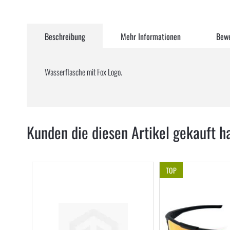
Zum
Anfang
Beschreibung
Mehr Informationen
Bew
der
Bildergalerie
springen
Wasserflasche mit Fox Logo.
Kunden die diesen Artikel gekauft h
TOP