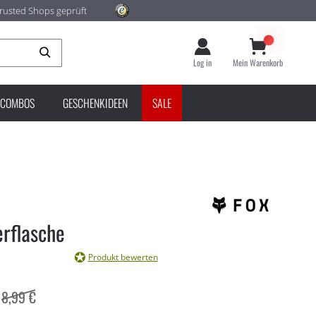
rusted Shops geprüft
Suche
Log in
Mein Warenkorb
COMBOS
GESCHENKIDEEN
SALE
rflasche
Produkt bewerten
8,99 €