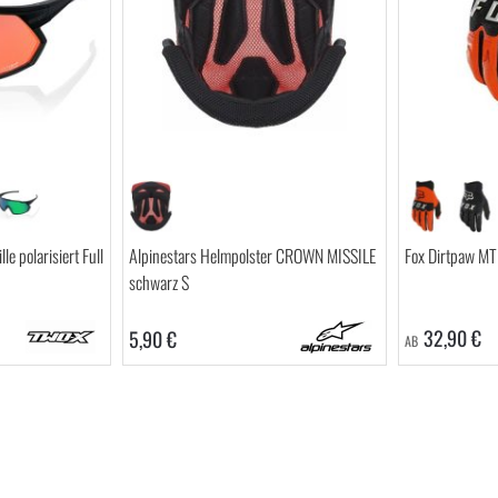
e polarisiert Full
Alpinestars Helmpolster CROWN MISSILE
Fox Dirtpaw M
schwarz S
32,90 €
5,90 €
AB