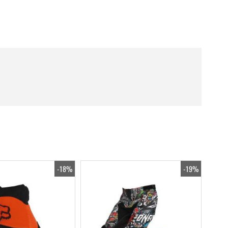
-18%
-19%