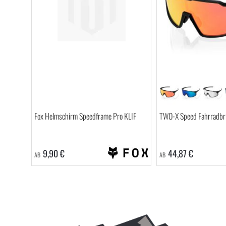
Fox Helmschirm Speedframe Pro KLIF
TWO-X Speed Fahrradbrill
9,90 €
44,87 €
AB
AB