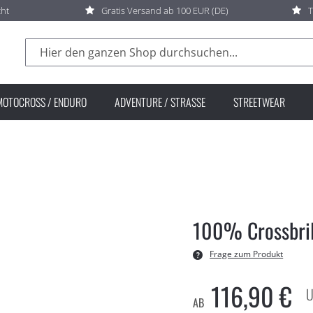
cht
Gratis Versand ab 100 EUR (DE)
T
Suche
MOTOCROSS / ENDURO
ADVENTURE / STRASSE
STREETWEAR
100% Crossbril
Frage zum Produkt
116,90 €
AB