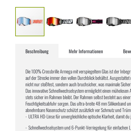
Zum
Anfang
Beschreibung
Mehr Informationen
Bew
der
Bildergalerie
springen
Die 100% Crossbrille Armega mit verspiegeltem Glas ist der Inbegri
auf der Strecke immer den vollen Durchblick behältst. Ausgestattet
nicht nur stoßfest, sondern auch bruchsicher, was maximale Sicherh
Das innovative Schnellwechselsystem ermöglicht einen mühelosen Aus
stets sicher im Rahmen bleibt. Der Rahmen selbst besteht aus einer 
Feuchtigkeitsabfuhr sorgen. Das ultra-breite 48 mm Silikonband und 
abnehmbare Nasenschutz schützt zusätzlich vor Schmutz und Trü
ULTRA HD-Linse für unvergleichliche optische Klarheit, damit du j
Schnellwechselsystem und 6-Punkt-Verriegelung für einfachen L