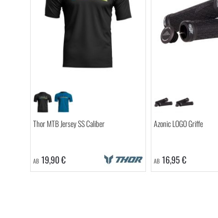
Thor MTB Jersey SS Caliber
Azonic LOGO Griffe
19,90 €
16,95 €
AB
AB