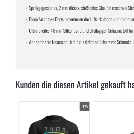
Spritzgegossenes, 2 mm dickes, stoßfestes Glas für maximale Sich
Force Air Intake Ports maximieren die Luftzirkulation und minimier
Ultra-breites 48 mm Silikonband und dreilagiger Schaumstoff für 
Abnehmbarer Nasenschutz für zusätzlichen Schutz vor Schmutz u
Kunden die diesen Artikel gekauft h
-1%