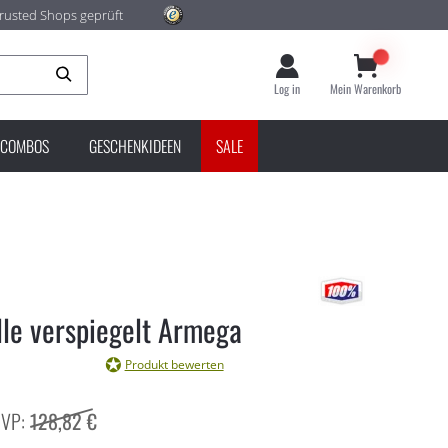
rusted Shops geprüft
Suche
Log in
Mein Warenkorb
COMBOS
GESCHENKIDEEN
SALE
le verspiegelt Armega
Produkt bewerten
128,82 €