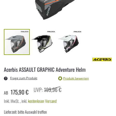
Zum
Anfang
Acerbis ASSAULT GRAPHIC Adventure Helm
der
Bildergalerie
Frage zum Produkt
Produkt bewerten
springen
199,96 €
175,90 €
AB
Inkl. MwSt.
,
inkl.
kostenlosen Versand
Lieferzeit: bitte Auswahl treffen