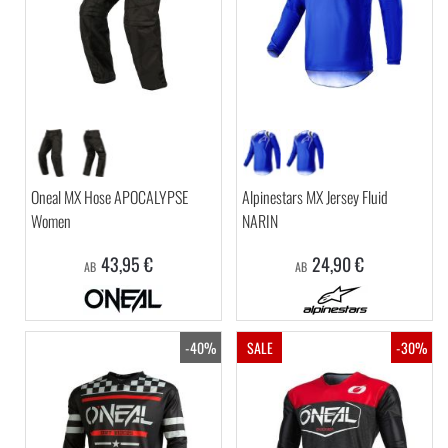
Oneal MX Hose APOCALYPSE
Alpinestars MX Jersey Fluid
Women
NARIN
43,95 €
24,90 €
AB
AB
-40%
SALE
-30%