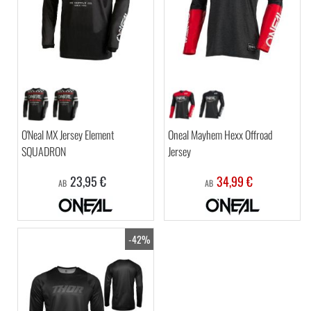
O'Neal MX Jersey Element
Oneal Mayhem Hexx Offroad
SQUADRON
Jersey
23,95 €
34,99 €
AB
AB
-42%