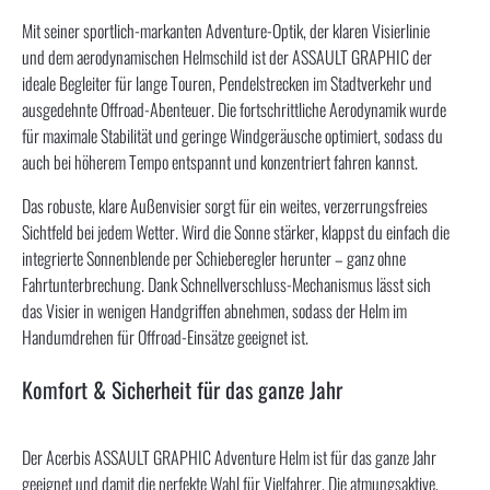
Mit seiner sportlich-markanten Adventure-Optik, der klaren Visierlinie
und dem aerodynamischen Helmschild ist der ASSAULT GRAPHIC der
ideale Begleiter für lange Touren, Pendelstrecken im Stadtverkehr und
ausgedehnte Offroad-Abenteuer. Die fortschrittliche Aerodynamik wurde
für maximale Stabilität und geringe Windgeräusche optimiert, sodass du
auch bei höherem Tempo entspannt und konzentriert fahren kannst.
Das robuste, klare Außenvisier sorgt für ein weites, verzerrungsfreies
Sichtfeld bei jedem Wetter. Wird die Sonne stärker, klappst du einfach die
integrierte Sonnenblende per Schieberegler herunter – ganz ohne
Fahrtunterbrechung. Dank Schnellverschluss-Mechanismus lässt sich
das Visier in wenigen Handgriffen abnehmen, sodass der Helm im
Handumdrehen für Offroad-Einsätze geeignet ist.
Komfort & Sicherheit für das ganze Jahr
Der Acerbis ASSAULT GRAPHIC Adventure Helm ist für das ganze Jahr
geeignet und damit die perfekte Wahl für Vielfahrer. Die atmungsaktive,