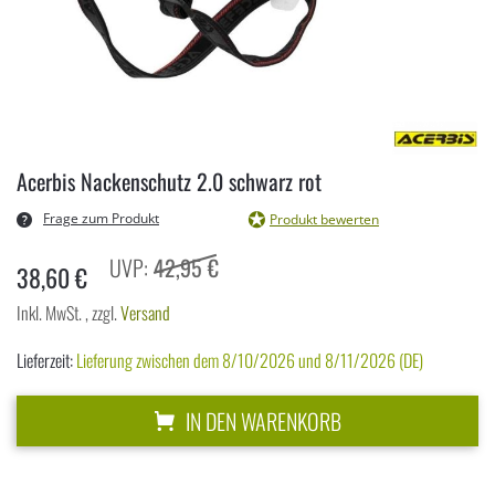
Zum
Anfang
Acerbis Nackenschutz 2.0 schwarz rot
der
Bildergalerie
Frage zum Produkt
Produkt bewerten
springen
42,95 €
38,60 €
Inkl. MwSt.
,
zzgl.
Versand
Lieferzeit:
Lieferung zwischen dem 8/10/2026 und 8/11/2026 (DE)
IN DEN WARENKORB