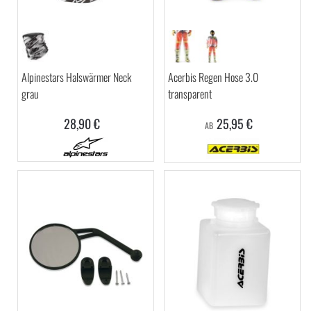
Alpinestars Halswärmer Neck
Acerbis Regen Hose 3.0
grau
transparent
28,90 €
25,95 €
AB