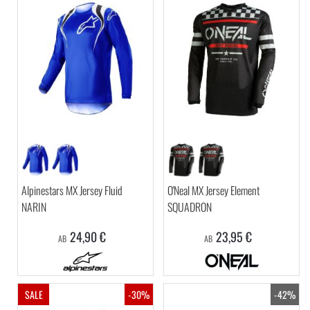
Alpinestars MX Jersey Fluid
O'Neal MX Jersey Element
NARIN
SQUADRON
24,90 €
23,95 €
AB
AB
SALE
-30%
-42%