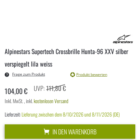
Zum
Anfang
Alpinestars Supertech Crossbrille Hunta-96 XXV silber
der
Bildergalerie
verspiegelt lila weiss
springen
Frage zum Produkt
Produkt bewerten
111,80 €
104,00 €
Inkl. MwSt.
,
inkl.
kostenlosen Versand
Lieferzeit:
Lieferung zwischen dem 8/10/2026 und 8/11/2026 (DE)
IN DEN WARENKORB