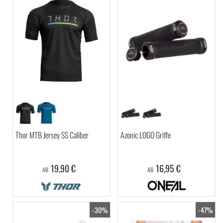
Thor MTB Jersey SS Caliber
Azonic LOGO Griffe
19,90 €
16,95 €
AB
AB
-30%
-47%