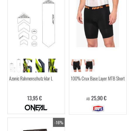
Azonic Rahmenschutz klar L
100% Crux Base Layer MTB Short
13,95 €
25,90 €
AB
-16%