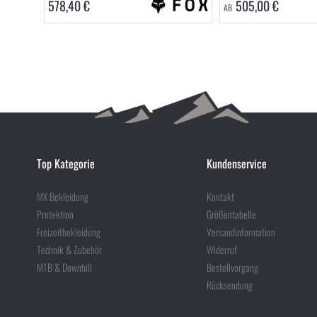
578,40 €
505,00 €
AB
Top Kategorie
Kundenservice
MX Bekleidung
Kontakt
Protektion
Größentabelle
Freizeitbekleidung
Versandinformation
Technik & Zubehör
Widerruf
MTB & Downhill
Bestellvorgang
Rücksendung