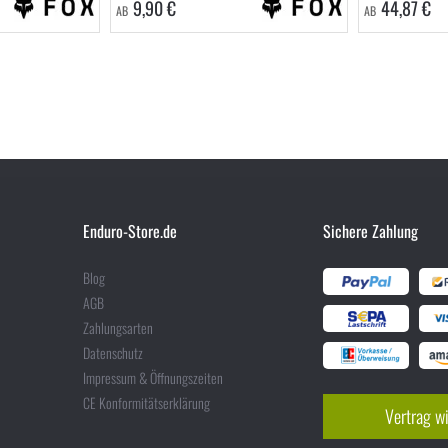
9,90 €
44,87 €
AB
AB
Enduro-Store.de
Sichere Zahlung
Blog
AGB
Zahlungsarten
Datenschutz
Impressum & Öffnungszeiten
CE Konformitätserklärung
Vertrag w