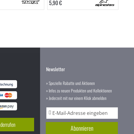
5,90 €
Newsletter
» Spezielle Rabatte und Aktionen
» Infos zu neuen Produkten und Kollektionen
» Jederzeit mit nur einem Klick abmelden
A
n
m
iderrufen
Abonnieren
e