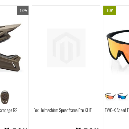
-16%
TOP
Rampage RS
Fox Helmschirm Speedframe Pro KLIF
TWO-X Speed Fah