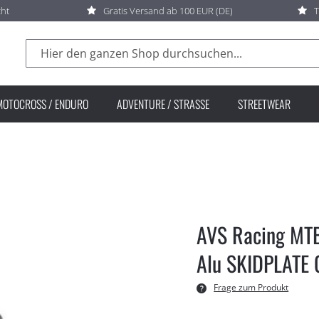
cht
Gratis Versand ab 100 EUR (DE)
T
Suche
MOTOCROSS / ENDURO
ADVENTURE / STRASSE
STREETWEAR
AVS Racing MTB
Alu SKIDPLATE 
Frage zum Produkt