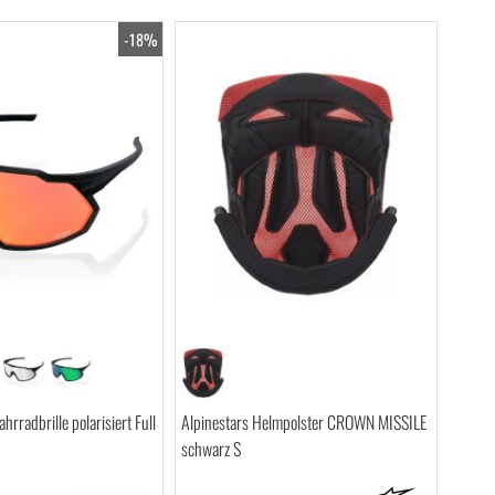
-18%
rradbrille polarisiert Full
Alpinestars Helmpolster CROWN MISSILE
schwarz S