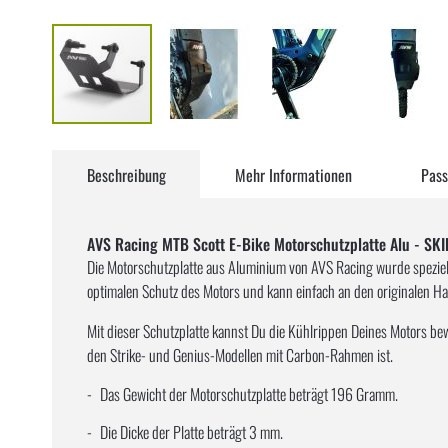
Zum
Anfang
Beschreibung
Mehr Informationen
Pass
der
Bildergalerie
springen
AVS Racing MTB Scott E-Bike Motorschutzplatte Alu - SK
Die Motorschutzplatte aus Aluminium von AVS Racing wurde spezie
optimalen Schutz des Motors und kann einfach an den originalen H
Mit dieser Schutzplatte kannst Du die Kühlrippen Deines Motors bew
den Strike- und Genius-Modellen mit Carbon-Rahmen ist.
Das Gewicht der Motorschutzplatte beträgt 196 Gramm.
Die Dicke der Platte beträgt 3 mm.