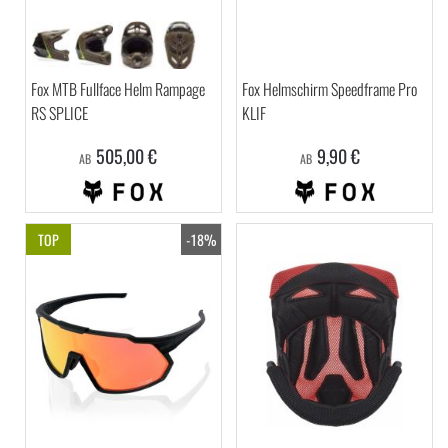
Fox MTB Fullface Helm Rampage
Fox Helmschirm Speedframe Pro
RS SPLICE
KLIF
505,00 €
9,90 €
AB
AB
TOP
-18%