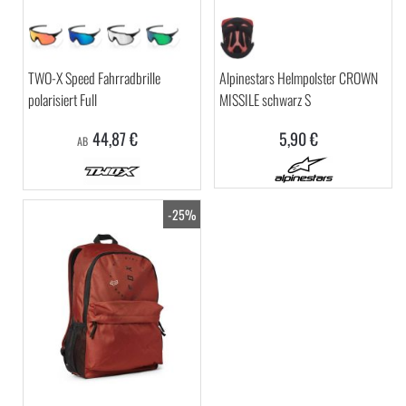
TWO-X Speed Fahrradbrille
Alpinestars Helmpolster CROWN
polarisiert Full
MISSILE schwarz S
44,87 €
5,90 €
AB
-25%