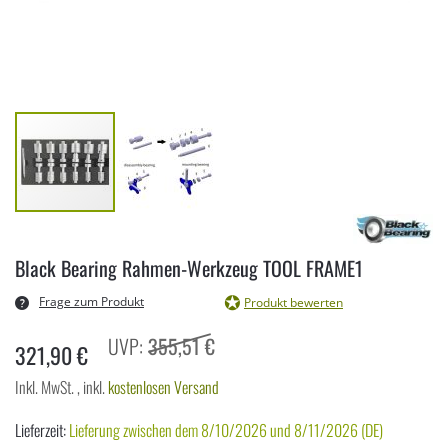
Zum
Anfang
Black Bearing Rahmen-Werkzeug TOOL FRAME1
der
Bildergalerie
Frage zum Produkt
Produkt bewerten
springen
355,51 €
321,90 €
Inkl. MwSt.
,
inkl.
kostenlosen Versand
Lieferzeit:
Lieferung zwischen dem 8/10/2026 und 8/11/2026 (DE)