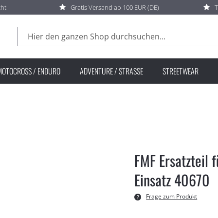
cht
Gratis Versand ab 100 EUR (DE)
T
Suche
MOTOCROSS / ENDURO
ADVENTURE / STRASSE
STREETWEAR
FMF Ersatzteil 
Einsatz 40670
Frage zum Produkt