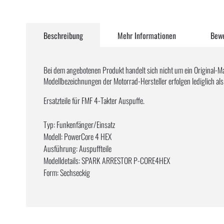
Zum
Anfang
Beschreibung
Mehr Informationen
Bew
der
Bildergalerie
springen
Bei dem angebotenen Produkt handelt sich nicht um ein Original-M
Modellbezeichnungen der Motorrad-Hersteller erfolgen lediglich al
Ersatzteile für FMF 4-Takter Auspuffe.
Typ: Funkenfänger/Einsatz
Modell: PowerCore 4 HEX
Ausführung: Auspuffteile
Modelldetails: SPARK ARRESTOR P-CORE4HEX
Form: Sechseckig