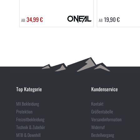
34,99 €
19,90 €
AB
AB
Top Kategorie
Kundenservice
MX Bekleidung
Kontakt
Protektion
Größentabelle
Freizeitbekleidung
Versandinformation
Technik & Zubehör
Widerruf
MTB & Downhill
Bestellvorgang