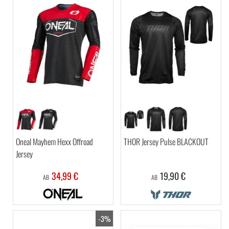
Oneal Mayhem Hexx Offroad
THOR Jersey Pulse BLACKOUT
Jersey
34,99 €
19,90 €
AB
AB
-3%