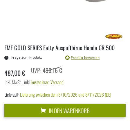
Zum
Anfang
FMF GOLD SERIES Fatty Auspuffbirne Honda CR 500
der
Bildergalerie
Frage zum Produkt
Produkt bewerten
springen
496,16 €
487,00 €
Inkl. MwSt.
,
inkl.
kostenlosen Versand
Lieferzeit:
Lieferung zwischen dem 8/10/2026 und 8/11/2026 (DE)
IN DEN WARENKORB