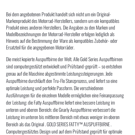
Bei dem angebotenen Produkt handelt sich nicht um ein Original-
Markenprodukt des Motorrad-Herstellers, sondern um ein kompatibles
Produkt eines anderen Herstellers. Die Angaben zu den Marken und
Modellbezeichnungen der Motorrad-Hersteller erfolgen lediglich als
Hinweis auf die Bestimmung der Ware als kompatibles Zubehör- oder
Ersatzteil für die angegebenen Motorräder.
Die meist kopierte Auspuffbirne der Welt. Alle Gold Series Auspuffbirnen
sind computergestützt entwickelt und Prüfstand-geprüft – so entstehen
genau auf die Maschine abgestimmte Leistungssteigerungen. Jede
Auspuffbirne durchläuft den Tru-Flo Stanzprozess, und liefert so eine
optimale Leistung und perfekte Passform. Die verschiedenen
Ausführungen für die einzelnen Modelle ermöglichen eine Feinanpassung
der Leistung; die Fatty Auspuffbirne liefert eine bessere Leistung im
unteren und oberen Bereich; die Gnarly Auspuffbirne verbessert die
Leistung im unteren bis mittleren Bereich mit etwas weniger im oberen
Bereich als das Original . GOLD SERIES FATTY™ AUSPUFFBIRNE .
Computergestütztes Design und auf dem Prüfstand geprüft für optimale