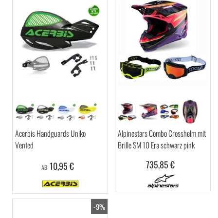
Acerbis Handguards Uniko
Alpinestars Combo Crosshelm mit
Vented
Brille SM 10 Era schwarz pink
735,85 €
10,95 €
AB
-9%