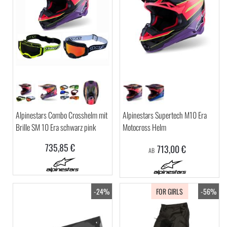
Alpinestars Combo Crosshelm mit
Alpinestars Supertech M10 Era
Brille SM 10 Era schwarz pink
Motocross Helm
735,85 €
713,00 €
AB
-24%
FOR GIRLS
-56%