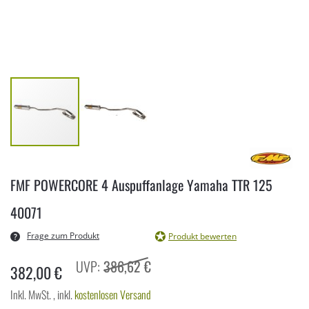
Zum
Anfang
FMF POWERCORE 4 Auspuffanlage Yamaha TTR 125
der
Bildergalerie
40071
springen
Frage zum Produkt
Produkt bewerten
386,62 €
382,00 €
Inkl. MwSt.
,
inkl.
kostenlosen Versand