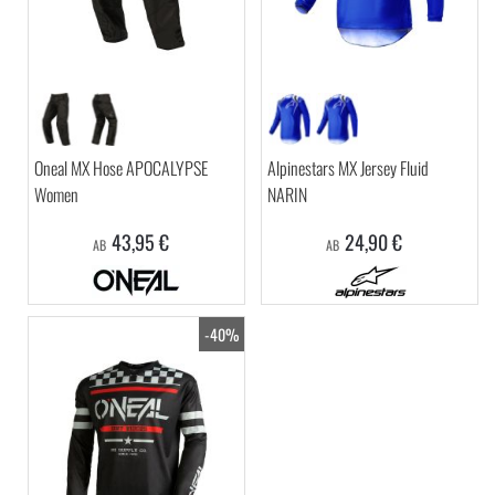
Oneal MX Hose APOCALYPSE
Alpinestars MX Jersey Fluid
Women
NARIN
43,95 €
24,90 €
AB
AB
-40%