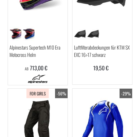
Alpinestars Supertech M10 Era
Luftfilterabdeckungen für KTM SX
Motocross Helm
EXC 16>17 schwarz
713,00 €
19,50 €
AB
FOR GIRLS
-56%
-29%