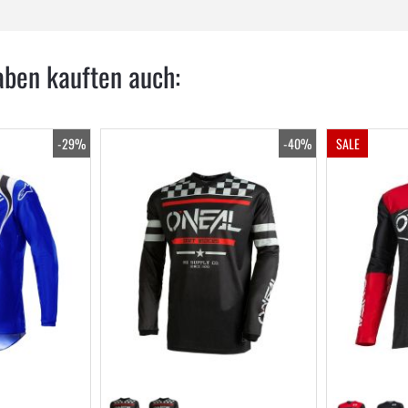
aben kauften auch:
-29%
-40%
SALE