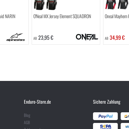
luid NARIN
O'Neal MX Jersey Element SQUADRON
Oneal Mayhem H
23,95 €
34,99 €
AB
AB
Enduro-Store.de
Sichere Zahlung
Blog
AGB