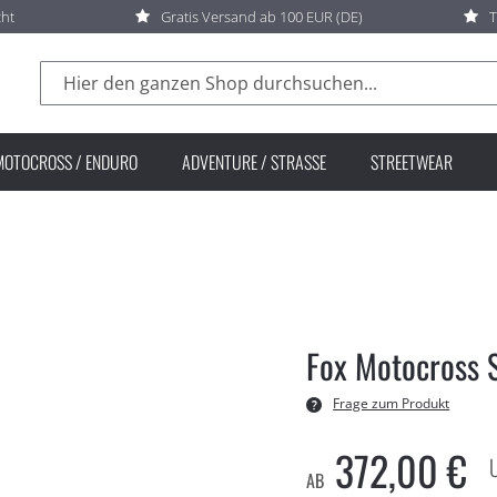
cht
Gratis Versand ab 100 EUR (DE)
T
Suche
MOTOCROSS / ENDURO
ADVENTURE / STRASSE
STREETWEAR
Fox Motocross S
Frage zum Produkt
372,00 €
AB