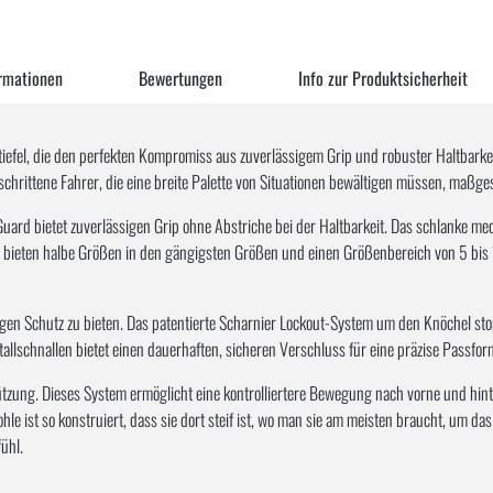
rmationen
Bewertungen
Info zur Produktsicherheit
fel, die den perfekten Kompromiss aus zuverlässigem Grip und robuster Haltbarkeit b
eschrittene Fahrer, die eine breite Palette von Situationen bewältigen müssen, maßges
bietet zuverlässigen Grip ohne Abstriche bei der Haltbarkeit. Das schlanke media
s bieten halbe Größen in den gängigsten Größen und einen Größenbereich von 5 bis
ssigen Schutz zu bieten. Das patentierte Scharnier Lockout-System um den Knöchel 
llschnallen bietet einen dauerhaften, sicheren Verschluss für eine präzise Passfor
ützung. Dieses System ermöglicht eine kontrolliertere Bewegung nach vorne und hint
e ist so konstruiert, dass sie dort steif ist, wo man sie am meisten braucht, um das
ühl.