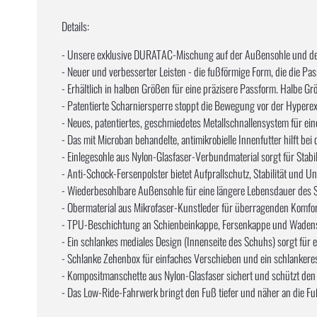
Details:
- Unsere exklusive DURATAC-Mischung auf der Außensohle und der I
- Neuer und verbesserter Leisten - die fußförmige Form, die die Pas
- Erhältlich in halben Größen für eine präzisere Passform. Halbe Gr
- Patentierte Scharniersperre stoppt die Bewegung vor der Hypere
- Neues, patentiertes, geschmiedetes Metallschnallensystem für ei
- Das mit Microban behandelte, antimikrobielle Innenfutter hilft bei
- Einlegesohle aus Nylon-Glasfaser-Verbundmaterial sorgt für Stabili
- Anti-Schock-Fersenpolster bietet Aufprallschutz, Stabilität und U
- Wiederbesohlbare Außensohle für eine längere Lebensdauer des 
- Obermaterial aus Mikrofaser-Kunstleder für überragenden Komfort,
- TPU-Beschichtung an Schienbeinkappe, Fersenkappe und Wadensc
- Ein schlankes mediales Design (Innenseite des Schuhs) sorgt für
- Schlanke Zehenbox für einfaches Verschieben und ein schlankere
- Kompositmanschette aus Nylon-Glasfaser sichert und schützt den
- Das Low-Ride-Fahrwerk bringt den Fuß tiefer und näher an die F