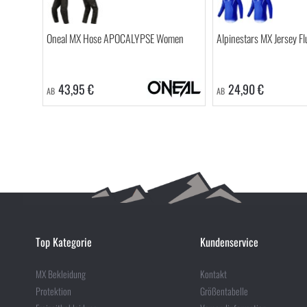
Oneal MX Hose APOCALYPSE Women
Alpinestars MX Jersey F
43,95 €
24,90 €
AB
AB
Top Kategorie
Kundenservice
MX Bekleidung
Kontakt
Protektion
Größentabelle