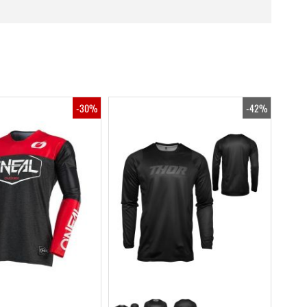
-30%
-42%