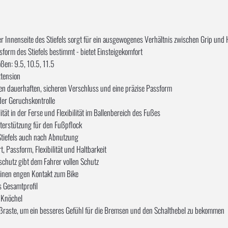
nnenseite des Stiefels sorgt für ein ausgewogenes Verhältnis zwischen Grip und H
sform des Stiefels bestimmt - bietet Einsteigekomfort
ößen: 9.5, 10.5, 11.5
xtension
nen dauerhaften, sicheren Verschluss und eine präzise Passform
 der Geruchskontrolle
tät in der Ferse und Flexibilität im Ballenbereich des Fußes
nterstützung für den Fußpflock
Stiefels auch nach Abnutzung
 Passform, Flexibilität und Haltbarkeit
hutz gibt dem Fahrer vollen Schutz
 einen engen Kontakt zum Bike
s Gesamtprofil
 Knöchel
ußraste, um ein besseres Gefühl für die Bremsen und den Schalthebel zu bekommen