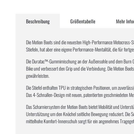
Zum
Anfang
Beschreibung
Größentabelle
Mehr Info
der
Bildergalerie
springen
Die Motion Boots sind die neuesten High-Performance Motocross-Stie
Stiefeln, hat aber eine eigene Performance-Mentalität, die für fortg
Die Duratac™-Gummimischung an der Außensohle und dem Burn Guard 
Bike und verbessert den Grip und die Verbindung. Die Motion Boot
gewährleisten.
Die Stiefel enthalten TPU in strategischen Positionen, um zuverlä
Das 4-Schnallen-Design mit neuen, patentierten geschmiedeten Meta
Das Scharniersystem der Motion Boots bietet Mobilität und Unterst
Unterstützung um den Knöchel seitliche Bewegung reduziert. Die Sohl
mittelhohe Komfort-Innenschuh sorgt für ein angenehmes Tragegef