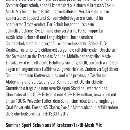
Sommer-Sportschuh, speziell konstruiert aus einem Mikrofaser/Textil-
Mesh-Mix für perfekte Belüftungsverhältnisse. Verstärkt durch ein
komfortables Fußbett und Schaumstoffeinlagen am Knöchel für
optimierten Tragekomfort. Der Schuh besticht durch sein
schnellverschluss-System und eine verstärkte Fersenkappe für
zusätzliche Sicherheit und Langlebigkeit. Eine besondere
Schalthebelverstärkung sorgt für einen verbesserten Schuh-Fuß-
Kontakt. Für erhöhte Sichtbarkeit sorgen die reflektierenden Drucke an
der Seite und an der Ferse des Schuhs. Mithilfe der speziellen Mesh-
Einsätze wird eine effiziente Belüftung sicher gestellt, um auch an heißen
Tagen ein angenehmes Fußklima zu gewährleisten. Zudem verfügt dieser
Schuh über einen Klettverschluss und eine praktische Tasche zur
Abdeckung und Verstauung der Schnürsenkel. Die abriebfeste
Gummisohle trägt zu einem zuverlässigen Stand bei, während das
Obermaterial aus 55% Polyamid und 45% Polyurethan, zusammen mit
einem 100% Polyester Futter, dem Schuh eine robuste und langlebige
Qualität verleiht. Dieser IXS Classic Evo-Air Motorradschuh erfüllt zudem
die Sicherheitsprüfnorm EN13634:2017.
Sommer Sport Schuh aus Mikrofaser/Textil-Mesh Mix