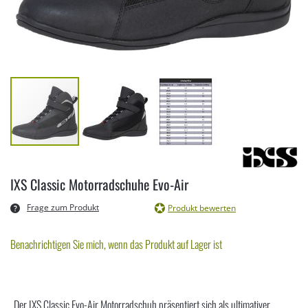
Zum
Anfang
IXS Classic Motorradschuhe Evo-Air
der
Bildergalerie
Frage zum Produkt
Produkt bewerten
springen
Benachrichtigen Sie mich, wenn das Produkt auf Lager ist
Der IXS Classic Evo-Air Motorradschuh präsentiert sich als ultimativer