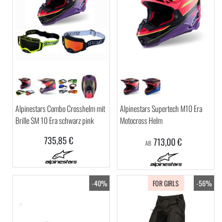
Alpinestars Combo Crosshelm mit
Alpinestars Supertech M10 Era
Brille SM 10 Era schwarz pink
Motocross Helm
735,85 €
713,00 €
AB
-40%
FOR GIRLS
-56%