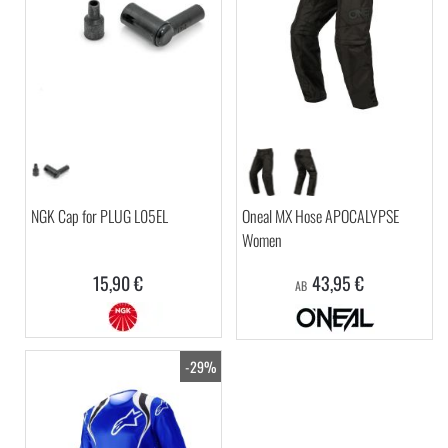
NGK Cap for PLUG L05EL
Oneal MX Hose APOCALYPSE
Women
15,90 €
43,95 €
AB
-29%