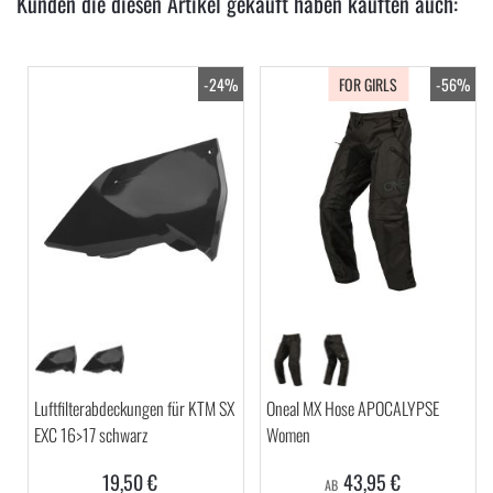
Kunden die diesen Artikel gekauft haben kauften auch:
-24%
FOR GIRLS
-56%
Luftfilterabdeckungen für KTM SX
Oneal MX Hose APOCALYPSE
EXC 16>17 schwarz
Women
19,50 €
43,95 €
AB