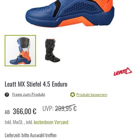
Zum
Anfang
Leatt MX Stiefel 4.5 Enduro
der
Bildergalerie
Frage zum Produkt
Produkt bewerten
springen
299,95 €
366,00 €
AB
Inkl. MwSt.
,
inkl.
kostenlosen Versand
Lieferzeit: bitte Auswahl treffen