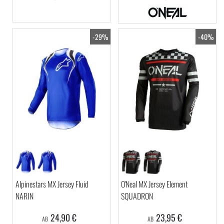
-29%
-40%
Alpinestars MX Jersey Fluid
O'Neal MX Jersey Element
NARIN
SQUADRON
24,90 €
23,95 €
AB
AB