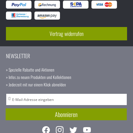
Vertrag widerrufen
NEWSLETTER
» Spezielle Rabatte und Aktionen
» Infos zu neuen Produkten und Kollektionen
» Jederzeit mit nur einem Klick abmelden
A
n
m
Abonnieren
e
l
d