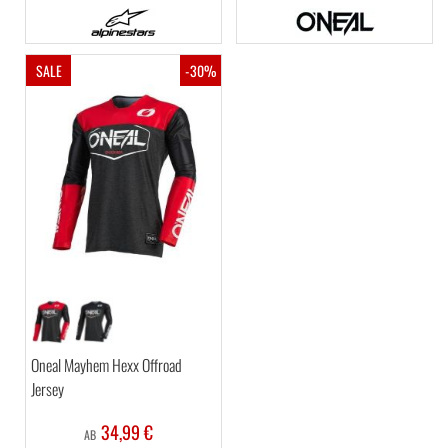
SALE
-30%
Oneal Mayhem Hexx Offroad
Jersey
34,99 €
AB