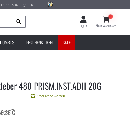
rusted Shops geprüft
Suche
Log in
Mein Warenkorb
COMBOS
GESCHENKIDEEN
SALE
kleber 480 PRISM.INST.ADH 20G
Produkt bewerten
60,36 €