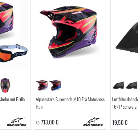
helm mit Brille
Alpinestars Supertech M10 Era Motocross
Luftfilterabde
Helm
16>17 schwarz
713,00 €
19,50 €
AB