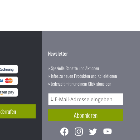
Newsletter
» Spezielle Rabatte und Aktionen
» Infos zu neuen Produkten und Kollektionen
» Jederzeit mit nur einem Klick abmelden
A
n
m
iderrufen
Abonnieren
e
l
d
u