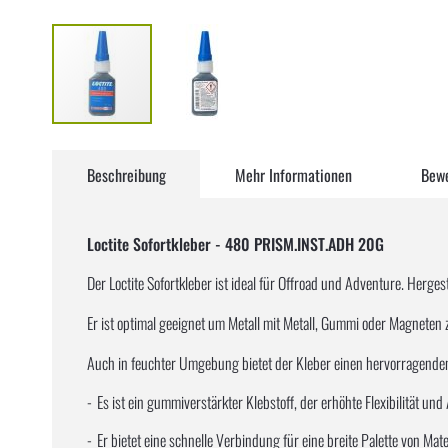
Zum
Anfang
Beschreibung
Mehr Informationen
Bew
der
Bildergalerie
springen
Loctite Sofortkleber - 480 PRISM.INST.ADH 20G
Der Loctite Sofortkleber ist ideal für Offroad und Adventure. Herge
Er ist optimal geeignet um Metall mit Metall, Gummi oder Magneten 
Auch in feuchter Umgebung bietet der Kleber einen hervorragenden W
Es ist ein gummiverstärkter Klebstoff, der erhöhte Flexibilität un
Er bietet eine schnelle Verbindung für eine breite Palette von Mat