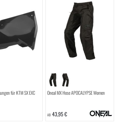
ckungen für KTM SX EXC
Oneal MX Hose APOCALYPSE Women
43,95 €
AB