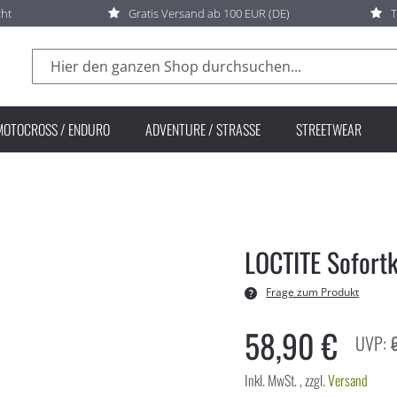
cht
Gratis Versand ab 100 EUR (DE)
T
Suche
MOTOCROSS / ENDURO
ADVENTURE / STRASSE
STREETWEAR
LOCTITE Sofort
Frage zum Produkt
58,90 €
Inkl. MwSt.
,
zzgl.
Versand