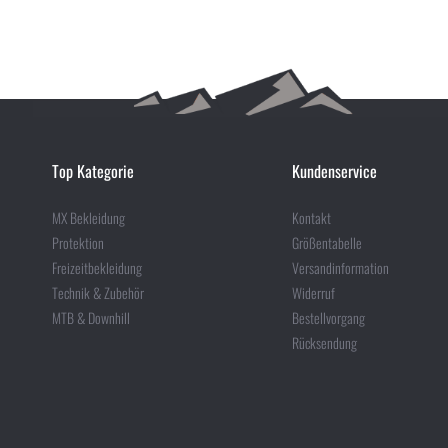
Top Kategorie
Kundenservice
MX Bekleidung
Kontakt
Protektion
Größentabelle
Freizeitbekleidung
Versandinformation
Technik & Zubehör
Widerruf
MTB & Downhill
Bestellvorgang
Rücksendung