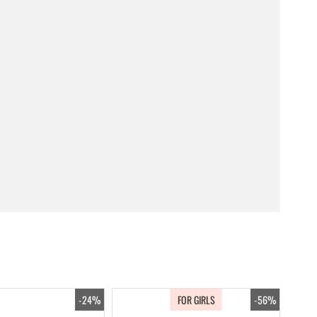
-24%
FOR GIRLS
-56%