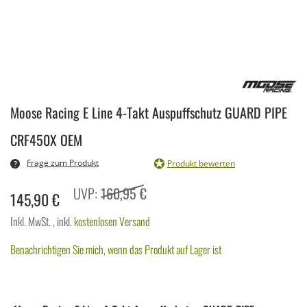
Zum
Anfang
Moose Racing E Line 4-Takt Auspuffschutz GUARD PIPE
der
Bildergalerie
CRF450X OEM
springen
Frage zum Produkt
Produkt bewerten
160,95 €
145,90 €
Inkl. MwSt.
,
inkl.
kostenlosen Versand
Benachrichtigen Sie mich, wenn das Produkt auf Lager ist