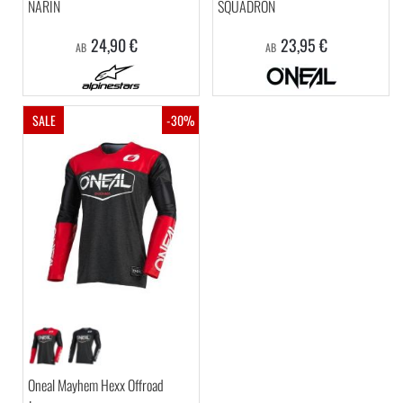
NARIN
SQUADRON
24,90 €
23,95 €
AB
AB
SALE
-30%
Oneal Mayhem Hexx Offroad