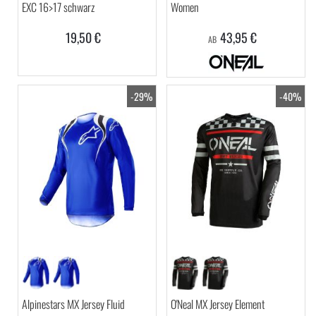
EXC 16>17 schwarz
Women
19,50 €
43,95 €
AB
-29%
-40%
Alpinestars MX Jersey Fluid
O'Neal MX Jersey Element