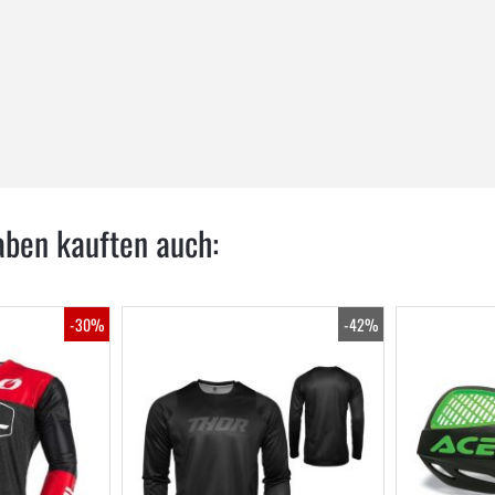
aben kauften auch:
-30%
-42%