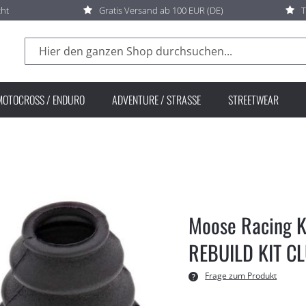
cht
Gratis Versand ab 100 EUR (DE)
T
Suche
MOTOCROSS / ENDURO
ADVENTURE / STRASSE
STREETWEAR
Moose Racing K
REBUILD KIT C
Frage zum Produkt