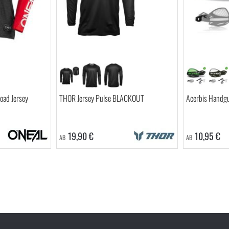
oad Jersey
THOR Jersey Pulse BLACKOUT
Acerbis Handgu
19,90 €
10,95 €
AB
AB