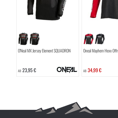
O'Neal MX Jersey Element SQUADRON
Oneal Mayhem Hexx Offr
23,95 €
34,99 €
AB
AB