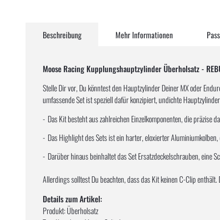
Zum
Anfang
Beschreibung
Mehr Informationen
Pass
der
Bildergalerie
springen
Moose Racing Kupplungshauptzylinder Überholsatz - RE
Stelle Dir vor, Du könntest den Hauptzylinder Deiner MX oder Endu
umfassende Set ist speziell dafür konzipiert, undichte Hauptzylinder
Das Kit besteht aus zahlreichen Einzelkomponenten, die präzise d
Das Highlight des Sets ist ein harter, eloxierter Aluminiumkolben
Darüber hinaus beinhaltet das Set Ersatzdeckelschrauben, eine Sc
Allerdings solltest Du beachten, dass das Kit keinen C-Clip enthält
Details zum Artikel:
Produkt: Überholsatz