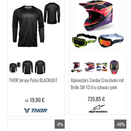
THOR Jersey Pulse BLACKOUT
Alpinestars Combo Crosshelm mit
Brille SM 10 Era schwarz pink
735,85 €
19,90 €
AB
-9%
-40%