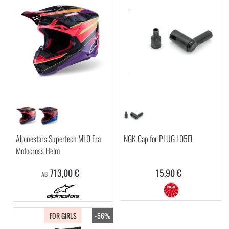
Alpinestars Supertech M10 Era
NGK Cap for PLUG L05EL
Motocross Helm
713,00 €
15,90 €
AB
FOR GIRLS
-56%