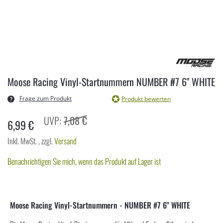
Zum
Anfang
Moose Racing Vinyl-Startnummern NUMBER #7 6" WHITE
der
Bildergalerie
Frage zum Produkt
Produkt bewerten
springen
7,08 €
6,99 €
Inkl. MwSt.
,
zzgl.
Versand
Benachrichtigen Sie mich, wenn das Produkt auf Lager ist
Moose Racing Vinyl-Startnummern - NUMBER #7 6" WHITE