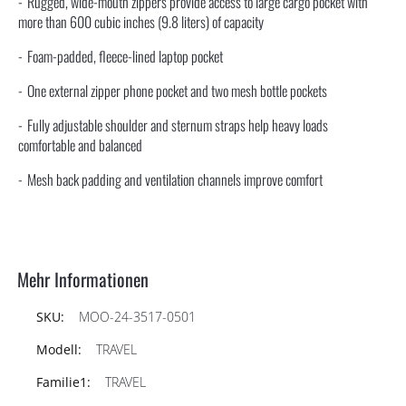
Rugged, wide-mouth zippers provide access to large cargo pocket with
more than 600 cubic inches (9.8 liters) of capacity
Foam-padded, fleece-lined laptop pocket
One external zipper phone pocket and two mesh bottle pockets
Fully adjustable shoulder and sternum straps help heavy loads
comfortable and balanced
Mesh back padding and ventilation channels improve comfort
Mehr Informationen
MOO-24-3517-0501
TRAVEL
TRAVEL