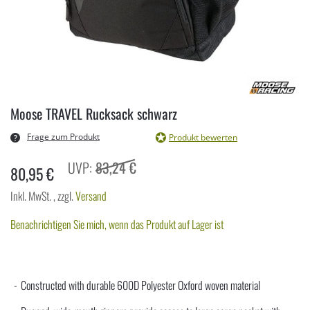
Zum
Anfang
Moose TRAVEL Rucksack schwarz
der
Bildergalerie
Frage zum Produkt
Produkt bewerten
springen
83,24 €
80,95 €
Inkl. MwSt.
,
zzgl.
Versand
Benachrichtigen Sie mich, wenn das Produkt auf Lager ist
Constructed with durable 600D Polyester Oxford woven material