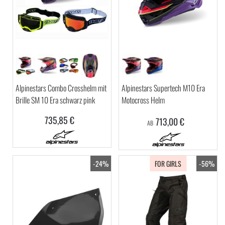
Alpinestars Combo Crosshelm mit
Alpinestars Supertech M10 Era
Brille SM 10 Era schwarz pink
Motocross Helm
735,85 €
713,00 €
AB
-24%
FOR GIRLS
-56%