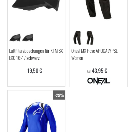
Luftfilterabdeckungen für KTM SX
Oneal MX Hose APOCALYPSE
EXC 16>17 schwarz
Women
19,50 €
43,95 €
AB
-29%