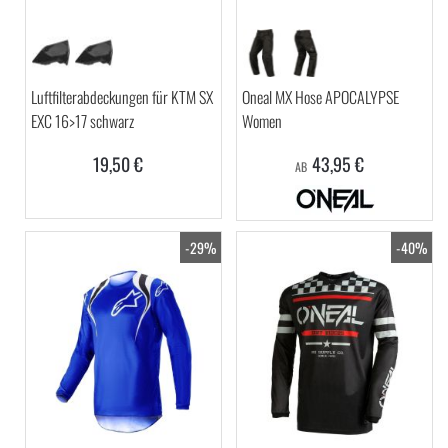
Luftfilterabdeckungen für KTM SX
Oneal MX Hose APOCALYPSE
EXC 16>17 schwarz
Women
19,50 €
43,95 €
AB
-29%
-40%