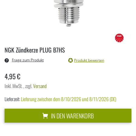
Zum
Anfang
NGK Zündkerze PLUG B7HS
der
Bildergalerie
Frage zum Produkt
Produkt bewerten
springen
4,95 €
Inkl. MwSt.
,
zzgl.
Versand
Lieferzeit:
Lieferung zwischen dem 8/10/2026 und 8/11/2026 (DE)
IN DEN WARENKORB