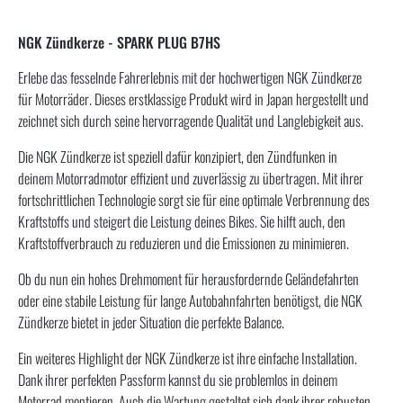
NGK Zündkerze - SPARK PLUG B7HS
Erlebe das fesselnde Fahrerlebnis mit der hochwertigen NGK Zündkerze
für Motorräder. Dieses erstklassige Produkt wird in Japan hergestellt und
zeichnet sich durch seine hervorragende Qualität und Langlebigkeit aus.
Die NGK Zündkerze ist speziell dafür konzipiert, den Zündfunken in
deinem Motorradmotor effizient und zuverlässig zu übertragen. Mit ihrer
fortschrittlichen Technologie sorgt sie für eine optimale Verbrennung des
Kraftstoffs und steigert die Leistung deines Bikes. Sie hilft auch, den
Kraftstoffverbrauch zu reduzieren und die Emissionen zu minimieren.
Ob du nun ein hohes Drehmoment für herausfordernde Geländefahrten
oder eine stabile Leistung für lange Autobahnfahrten benötigst, die NGK
Zündkerze bietet in jeder Situation die perfekte Balance.
Ein weiteres Highlight der NGK Zündkerze ist ihre einfache Installation.
Dank ihrer perfekten Passform kannst du sie problemlos in deinem
Motorrad montieren. Auch die Wartung gestaltet sich dank ihrer robusten