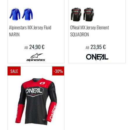
Alpinestars MX Jersey Fluid
O'Neal MX Jersey Element
NARIN
SQUADRON
24,90 €
23,95 €
AB
AB
SALE
-30%