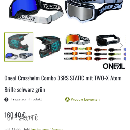
Zum
Anfang
Oneal Crosshelm Combo 3SRS STATIC mit TWO-X Atom
der
Bildergalerie
Brille schwarz grün
springen
Frage zum Produkt
Produkt bewerten
160,40 €
213,74 €
Inkl. MwSt.
,
inkl.
kostenlosen Versand