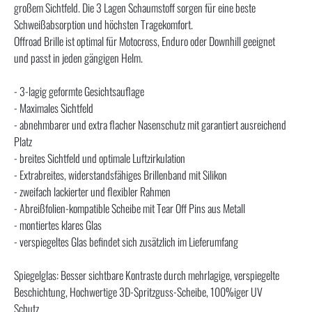
großem Sichtfeld. Die 3 Lagen Schaumstoff sorgen für eine beste
Schweißabsorption und höchsten Tragekomfort.
Offroad Brille ist optimal für Motocross, Enduro oder Downhill geeignet
und passt in jeden gängigen Helm.
- 3-lagig geformte Gesichtsauflage
- Maximales Sichtfeld
- abnehmbarer und extra flacher Nasenschutz mit garantiert ausreichend
Platz
- breites Sichtfeld und optimale Luftzirkulation
- Extrabreites, widerstandsfähiges Brillenband mit Silikon
- zweifach lackierter und flexibler Rahmen
- Abreißfolien-kompatible Scheibe mit Tear Off Pins aus Metall
- montiertes klares Glas
- verspiegeltes Glas befindet sich zusätzlich im Lieferumfang
Spiegelglas: Besser sichtbare Kontraste durch mehrlagige, verspiegelte
Beschichtung, Hochwertige 3D-Spritzguss-Scheibe, 100%iger UV
Schutz.