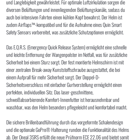
und Langlebigkeit gewährleistet. Für optimale Luftzirkulation sorgen die
diversen Belüftungen und innenliegenden Belüftungskanäle, sodass du
auch bei intensiven Fahrten einen kühlen Kopf bewahrst. Der Helm ist
zudem Airflaps™-kompatibel und für die Aufnahme eines Quin Smart
Safety Sensors vorbereitet, was zusätzliche Schutzoptionen ermöglicht.
Das E.Q.R.S. (Emergency Quick Release System) ermöglicht eine schnelle
und leichte Entfernung der Wangenpolster im Notfall, was für zusätzliche
Sicherheit bei einem Sturz sorgt. Der fest montierte Helmschirm ist mit
einer zentralen Break-away Kunststoffschraube ausgestattet, die bei
einem Aufprall für mehr Sicherheit sorgt. Der Doppel-D-
Sicherheitsverschluss mit einfacher Gurtverstellung ermöglicht einen
perfekten, individuellen Sitz. Das laser-geschnittene,
schweißabsorbierende Komfort-Innenfutter ist herausnehmbar und
waschbar, was den Helm besonders pflegeleicht und komfortabel macht.
Die sichere Brillenbandführung durch das vorgeformte Schalendesign
und die optionale GoPro® Halterung runden die Funktionalität des Helms
ab. Der Oneal 3SRS erfüllt die neue Prüfnorm ECE 22.06 und bietet somit