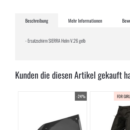
Zum
Anfang
Beschreibung
Mehr Informationen
Bew
der
Bildergalerie
springen
- Ersatzschirm SIERRA Helm V.26 gelb
Kunden die diesen Artikel gekauft h
-24%
FOR GIR