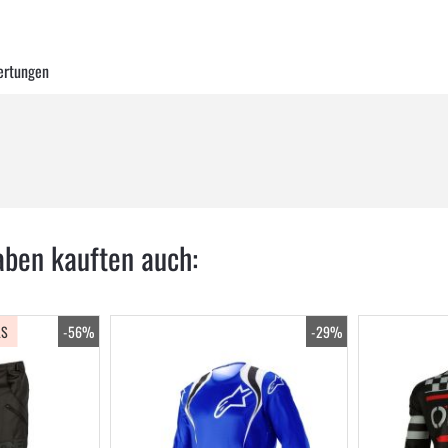
ertungen
aben kauften auch:
LS
-56%
-29%