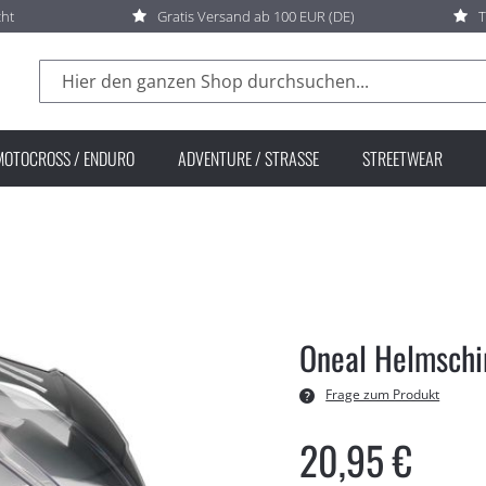
cht
Gratis Versand ab 100 EUR (DE)
T
Suche
MOTOCROSS / ENDURO
ADVENTURE / STRASSE
STREETWEAR
Oneal Helmsch
Frage zum Produkt
20,95 €