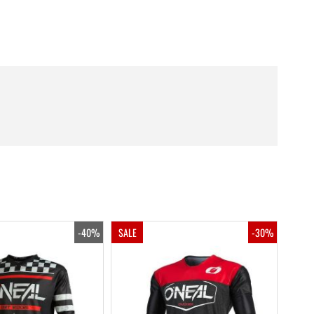
-40%
SALE
-30%