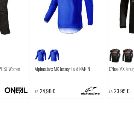
LYPSE Women
Alpinestars MX Jersey Fluid NARIN
O'Neal MX Jer
24,90 €
23,95 €
AB
AB