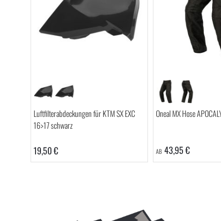
Luftfilterabdeckungen für KTM SX EXC
Oneal MX Hose APOCA
16>17 schwarz
43,95 €
19,50 €
AB