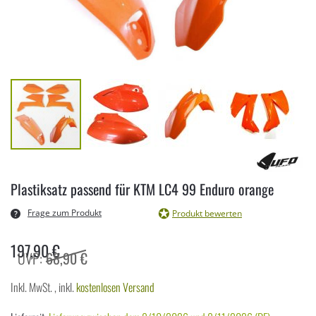
Zum
Anfang
Plastiksatz passend für KTM LC4 99 Enduro orange
der
Bildergalerie
Frage zum Produkt
Produkt bewerten
springen
197,90 €
68,90 €
Inkl. MwSt.
,
inkl.
kostenlosen Versand