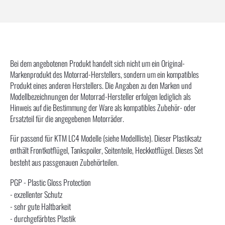
orange
Bei dem angebotenen Produkt handelt sich nicht um ein Original-
Markenprodukt des Motorrad-Herstellers, sondern um ein kompatibles
Produkt eines anderen Herstellers. Die Angaben zu den Marken und
Modellbezeichnungen der Motorrad-Hersteller erfolgen lediglich als
Hinweis auf die Bestimmung der Ware als kompatibles Zubehör- oder
Ersatzteil für die angegebenen Motorräder.
Für passend für KTM LC4 Modelle (siehe Modellliste). Dieser Plastiksatz
enthält Frontkotflügel, Tankspoiler, Seitenteile, Heckkotflügel. Dieses Set
besteht aus passgenauen Zubehörteilen.
PGP - Plastic Gloss Protection
- exzellenter Schutz
- sehr gute Haltbarkeit
- durchgefärbtes Plastik