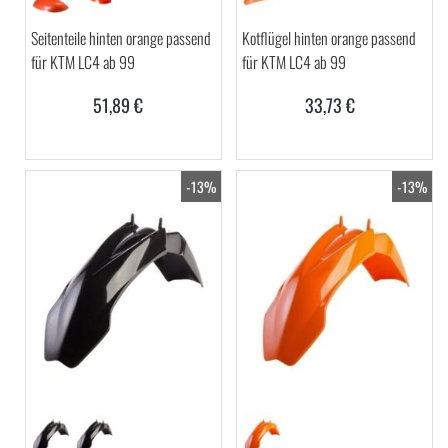
Seitenteile hinten orange passend
Kotflügel hinten orange passend
für KTM LC4 ab 99
für KTM LC4 ab 99
51,89 €
33,73 €
-13%
-13%