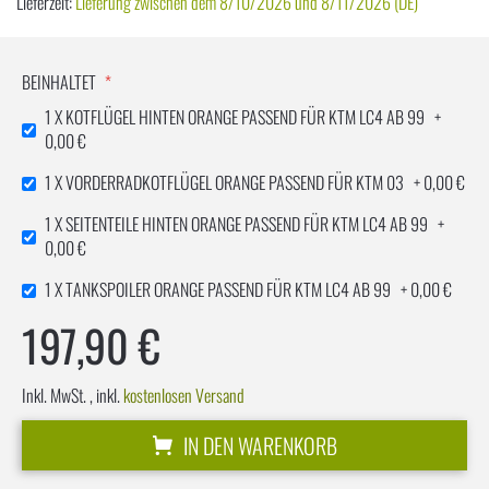
Lieferzeit:
Lieferung zwischen dem 8/10/2026 und 8/11/2026 (DE)
BEINHALTET
1 X KOTFLÜGEL HINTEN ORANGE PASSEND FÜR KTM LC4 AB 99
+
0,00 €
1 X VORDERRADKOTFLÜGEL ORANGE PASSEND FÜR KTM 03
+
0,00 €
1 X SEITENTEILE HINTEN ORANGE PASSEND FÜR KTM LC4 AB 99
+
0,00 €
1 X TANKSPOILER ORANGE PASSEND FÜR KTM LC4 AB 99
+
0,00 €
197,90 €
Plastiksatz
AUF
passend
LAGER
für
Inkl. MwSt.
,
inkl.
kostenlosen Versand
KTM
LC4
IN DEN WARENKORB
99
Enduro