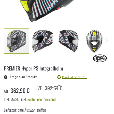
Zum
Anfang
PREMIER Hyper PS Integralhelm
der
Bildergalerie
Frage zum Produkt
Produkt bewerten
springen
392,64 €
362,90 €
AB
Inkl. MwSt.
,
inkl.
kostenlosen Versand
Lieferzeit: bitte Auswahl treffen