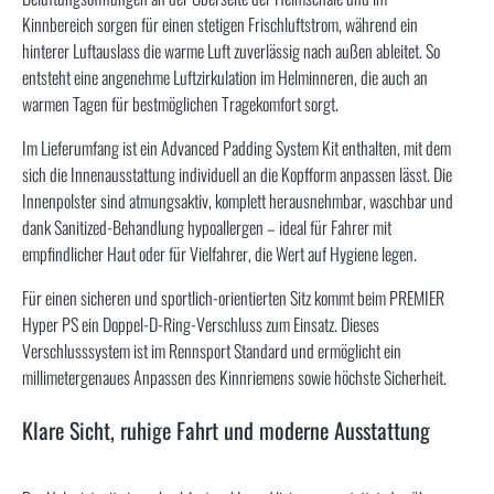
Kinnbereich sorgen für einen stetigen Frischluftstrom, während ein
hinterer Luftauslass die warme Luft zuverlässig nach außen ableitet. So
entsteht eine angenehme Luftzirkulation im Helminneren, die auch an
warmen Tagen für bestmöglichen Tragekomfort sorgt.
Im Lieferumfang ist ein Advanced Padding System Kit enthalten, mit dem
sich die Innenausstattung individuell an die Kopfform anpassen lässt. Die
Innenpolster sind atmungsaktiv, komplett herausnehmbar, waschbar und
dank Sanitized-Behandlung hypoallergen – ideal für Fahrer mit
empfindlicher Haut oder für Vielfahrer, die Wert auf Hygiene legen.
Für einen sicheren und sportlich-orientierten Sitz kommt beim PREMIER
Hyper PS ein Doppel-D-Ring-Verschluss zum Einsatz. Dieses
Verschlusssystem ist im Rennsport Standard und ermöglicht ein
millimetergenaues Anpassen des Kinnriemens sowie höchste Sicherheit.
Klare Sicht, ruhige Fahrt und moderne Ausstattung