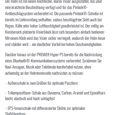
Der Helm ist mit einem hochfesten, klaren Visier ausgestattet, das über
eine kratzfeste Beschichtung verfügt und für das Pinlock®-
Antibeschlagsystem vorbereitet ist. Die passende Pinlock®-Scheibe ist
bereits im Lieferumfang enthalten, sodass beschlagfreie Sicht auch bei
Regen, Kälte oder hoher Luftfeuchtigkeit gewährleistet ist. Der mittig am
Kinnbereich platzierte Visierblock lässt sich besonders einfach bedienen:
Mit einem Klick wird das Visier sicher verriegelt, wodurch der Helm leiser
und stabiler wird – ein deutlicher Vorteil bei hohen Geschwindigkeiten.
Darüber hinaus ist der PREMIER Hyper PS bereits für die Nachrüstung
eines Bluetooth®-Kommunikationssystems vorbereitet. So können Sie
Navi-Ansagen, Musik oder Telefonate komfortabel nutzen, ohne
aufwendig an der Helminnenseite nachrüsten zu müssen.
Außenschale in zwei Größen für optimale Passform
Trikompositfaser-Schale aus Dyneema, Carbon, Aramid und Epoxidharz:
leicht, elastisch und hoch schlagfest
EPS-Innenschale mit differenzierter Dichte zur optimalen
Stoßdämpfung