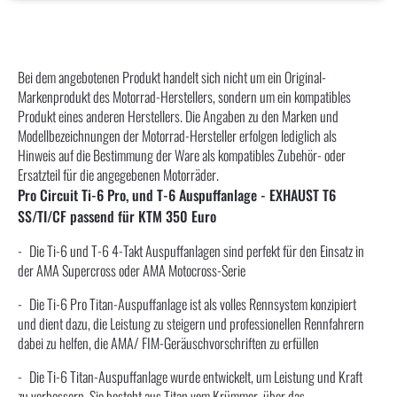
Bei dem angebotenen Produkt handelt sich nicht um ein Original-
Markenprodukt des Motorrad-Herstellers, sondern um ein kompatibles
Produkt eines anderen Herstellers. Die Angaben zu den Marken und
Modellbezeichnungen der Motorrad-Hersteller erfolgen lediglich als
Hinweis auf die Bestimmung der Ware als kompatibles Zubehör- oder
Ersatzteil für die angegebenen Motorräder.
Pro Circuit Ti-6 Pro, und T-6 Auspuffanlage - EXHAUST T6
SS/TI/CF passend für KTM 350 Euro
Die Ti-6 und T-6 4-Takt Auspuffanlagen sind perfekt für den Einsatz in
der AMA Supercross oder AMA Motocross-Serie
Die Ti-6 Pro Titan-Auspuffanlage ist als volles Rennsystem konzipiert
und dient dazu, die Leistung zu steigern und professionellen Rennfahrern
dabei zu helfen, die AMA/ FIM-Geräuschvorschriften zu erfüllen
Die Ti-6 Titan-Auspuffanlage wurde entwickelt, um Leistung und Kraft
zu verbessern. Sie besteht aus Titan vom Krümmer, über das