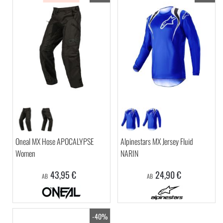
Oneal MX Hose APOCALYPSE
Alpinestars MX Jersey Fluid
Women
NARIN
43,95 €
24,90 €
AB
AB
-40%