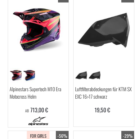
Alpinestars Supertech M10 Era
Luftfilterabdeckungen für KTM SX
Motocross Helm
EXC 16>17 schwarz
713,00 €
19,50 €
AB
FOR GIRLS
-56%
-29%