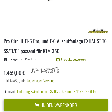
Zum
Anfang
Pro Circuit Ti-6 Pro, und T-6 Auspuffanlage EXHAUST T6
der
Bildergalerie
SS/TI/CF passend für KTM 350
springen
Frage zum Produkt
Produkt bewerten
1.477,37 €
1.459,00 €
Inkl. MwSt.
,
inkl.
kostenlosen Versand
Lieferzeit:
Lieferung zwischen dem 8/10/2026 und 8/11/2026 (DE)
IN DEN WARENKORB