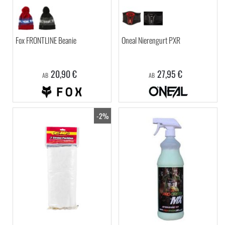
Fox FRONTLINE Beanie
Oneal Nierengurt PXR
20,90 €
27,95 €
AB
AB
-2%