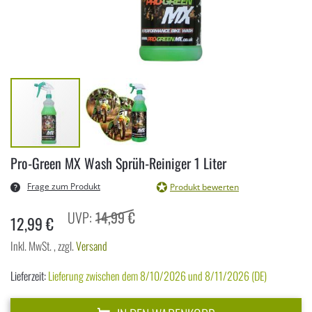
Zum
Pro-Green MX Wash Sprüh-Reiniger 1 Liter
Anfang
der
Frage zum Produkt
Produkt bewerten
Bildergalerie
14,99 €
springen
12,99 €
Inkl. MwSt.
,
zzgl.
Versand
Lieferzeit:
Lieferung zwischen dem 8/10/2026 und 8/11/2026 (DE)