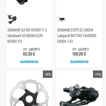
SHIMANO SLX RD-M7000 11 S
SHIMANO STEPS EC-E8004
Schaltwerk GS DERAILLEUR
Ladegerät BATTERY CHARGER
M7000 11S
E8004-1 EU
103,35 €
211,26 €
86,90 €
188,00 €
-16%
-11%