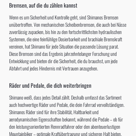
Bremsen, auf die du zählen kannst
Wenn es um Sicherheit und Kontrolle geht, sind Shimanos Bremsen
unübertroffen. Von mechanischen Scheibenbremsen, die auch bei Nässe
zuverlässig zupacken, bis hin zu den fortschrittlichsten hydraulischen
Systemen, die eine feinfühlige Dosierbarkeit und brachiale Bremskraft
vereinen, hat Shimano für jede Situation die passende Lösung parat.
Diese Bremsen sind das Ergebnis jahrzehntelanger Forschung und
Entwicklung und bieten dir die Sicherheit, die du brauchst, um jede
Abfahrt und jedes Hindernis mit Vertrauen anzugehen.
Räder und Pedale, die dich weiterbringen
Shimano weiß, dass jedes Detail zählt. Deshalb umfasst das Sortiment
auch hochwertige Räder und Pedale, die dein Fahrrad vervollständigen.
Shimanos Räder sind für ihre Stabilität, Haltbarkeit und
aerodynamischen Eigenschaften bekannt, während die Pedale – ob für
den leistungsorientierten Rennradfahrer oder den abenteuerlustigen
Mountainbiker – optimale Kraftübertragung und sicheren Halt bieten.