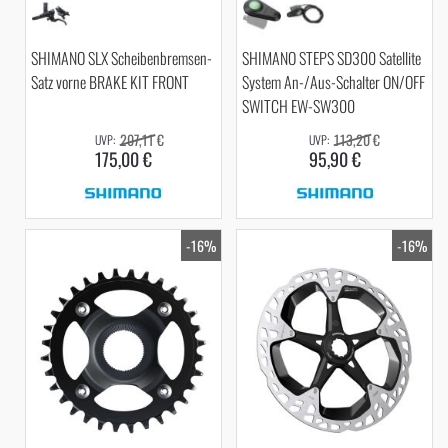
SHIMANO SLX Scheibenbremsen-
SHIMANO STEPS SD300 Satellite
Satz vorne BRAKE KIT FRONT
System An-/Aus-Schalter ON/OFF
SWITCH EW-SW300
207,11 €
113,20 €
175,00 €
95,90 €
-16%
-16%