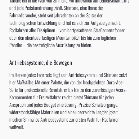
Tauche ein in die Welt von Shimano, wo Innovation auf Leidenschaft trifft
und jede Pedalumdrehung zählt. Shimano, eine Ikone der
Fahrradbranche, steht seit Jahrzehnten an der Spitze der
technologischen Entwicklung und hat es sich zur Aufgabe gemacht,
Radfahrern aller Disziplinen – vom hartgesottenen Straßenrennfahrer
über den abenteuerlustigen Mountainbiker bis hin zum täglichen
Pendler – die bestmögliche Ausrüstung zu bieten.
Antriebssysteme, die Bewegen
Im Herzen jedes Fahrrads liegt sein Antriebssystem, und Shimano setzt
hier Maßstäbe. Mit einer Palette, die von der hochgelobten Dura-Ace-
Serie für professionelle Rennfahrer bis hin zu den zuverlässigen Acera-
Komponenten für Freizeitfahrer reicht, bietet Shimano für jeden
Anspruch und jedes Budget eine Lösung. Präzise Schaltvorgänge,
widerstandsfähige Materialien und eine unerreichte Langlebigkeit
machen Shimanos Antriebssysteme zur ersten Wahl für Radfahrer
weltweit.