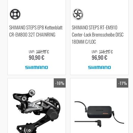
SHIMANO STEPS EP8 Kettenblatt
SHIMANO STEPS RT-EM910
CR-EM800 32T CHAINRING
Center-Lock Bremsscheibe DISC
180MM C/LOC
107,78 €
115,26 €
90,90 €
96,90 €
-16%
-11%