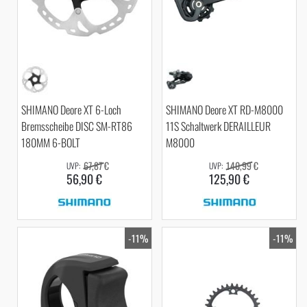
SHIMANO Deore XT 6-Loch
SHIMANO Deore XT RD-M8000
Bremsscheibe DISC SM-RT86
11S Schaltwerk DERAILLEUR
180MM 6-BOLT
M8000
67,87 €
140,99 €
56,90 €
125,90 €
-11%
-11%