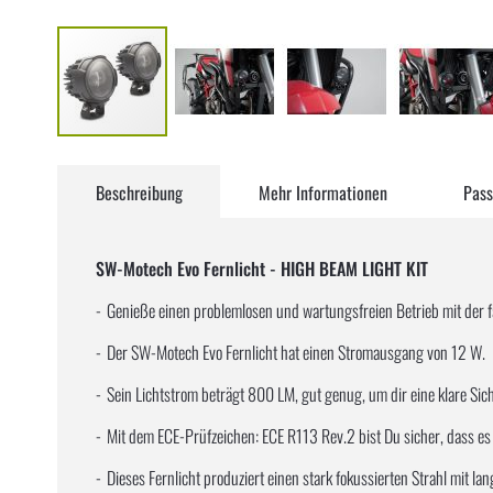
Zum
Anfang
Beschreibung
Mehr Informationen
Pass
der
Bildergalerie
springen
SW-Motech Evo Fernlicht - HIGH BEAM LIGHT KIT
Genieße einen problemlosen und wartungsfreien Betrieb mit der fa
Der SW-Motech Evo Fernlicht hat einen Stromausgang von 12 W.
Sein Lichtstrom beträgt 800 LM, gut genug, um dir eine klare Sich
Mit dem ECE-Prüfzeichen: ECE R113 Rev.2 bist Du sicher, dass e
Dieses Fernlicht produziert einen stark fokussierten Strahl mit la