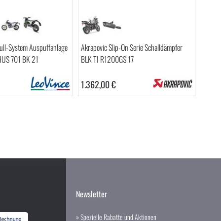
Full-System Auspuffanlage
Akrapovic Slip-On Serie Schalldämpfer
HUS 701 BK 21
BLK TI R1200GS 17
1.362,00 €
Newsletter
» Spezielle Rabatte und Aktionen