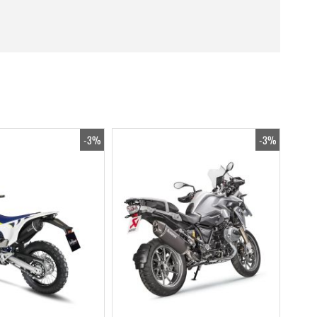
-3%
-3%