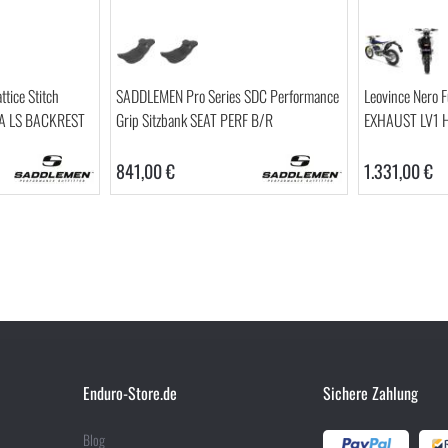
tice Stitch
SADDLEMEN Pro Series SDC Performance
Leovince Nero 
FA LS BACKREST
Grip Sitzbank SEAT PERF B/R
EXHAUST LV1 
841,00 €
1.331,00 €
Enduro-Store.de
Sichere Zahlung
Blog