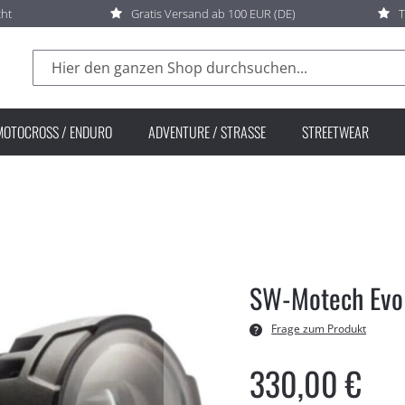
cht
Gratis Versand ab 100 EUR (DE)
T
Suche
MOTOCROSS / ENDURO
ADVENTURE / STRASSE
STREETWEAR
SW-Motech Evo 
Frage zum Produkt
330,00 €