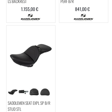
LS BACKREST
PERF B/R
1.155,00 €
841,00 €
SADDLEMEN SEAT EXPL SP B/R
STUD STL