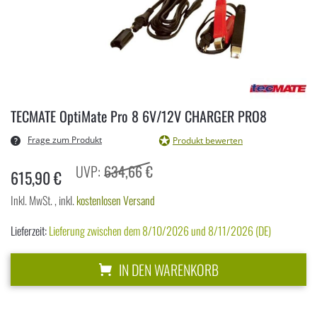
Zum
Anfang
TECMATE OptiMate Pro 8 6V/12V CHARGER PRO8
der
Bildergalerie
Frage zum Produkt
Produkt bewerten
springen
634,66 €
615,90 €
Inkl. MwSt.
,
inkl.
kostenlosen Versand
Lieferzeit:
Lieferung zwischen dem 8/10/2026 und 8/11/2026 (DE)
IN DEN WARENKORB