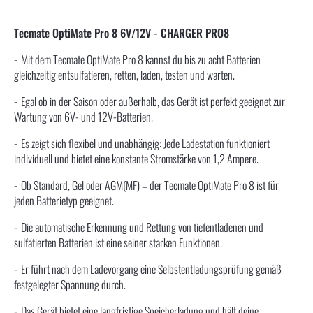
Tecmate OptiMate Pro 8 6V/12V - CHARGER PRO8
Mit dem Tecmate OptiMate Pro 8 kannst du bis zu acht Batterien
gleichzeitig entsulfatieren, retten, laden, testen und warten.
Egal ob in der Saison oder außerhalb, das Gerät ist perfekt geeignet zur
Wartung von 6V- und 12V-Batterien.
Es zeigt sich flexibel und unabhängig: Jede Ladestation funktioniert
individuell und bietet eine konstante Stromstärke von 1,2 Ampere.
Ob Standard, Gel oder AGM(MF) – der Tecmate OptiMate Pro 8 ist für
jeden Batterietyp geeignet.
Die automatische Erkennung und Rettung von tiefentladenen und
sulfatierten Batterien ist eine seiner starken Funktionen.
Er führt nach dem Ladevorgang eine Selbstentladungsprüfung gemäß
festgelegter Spannung durch.
Das Gerät bietet eine langfristige Speicherladung und hält deine