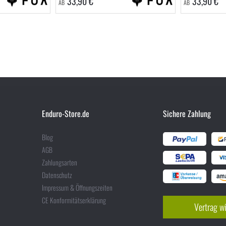
33,90 €
33,90 €
AB
AB
Enduro-Store.de
Sichere Zahlung
Blog
AGB
Zahlungsarten
Datenschutz
Impressum & Öffnungszeiten
CE Konformitätserklärung
Vertrag w