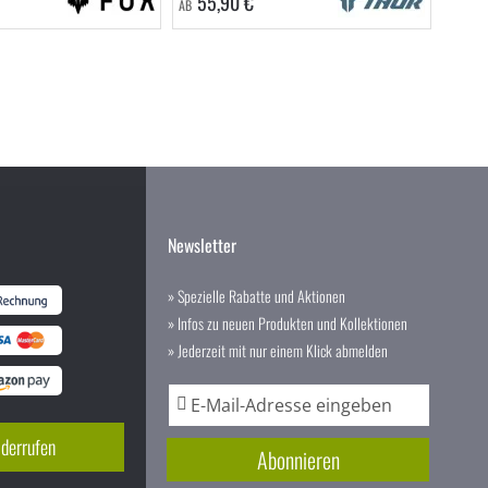
55,90 €
AB
Newsletter
» Spezielle Rabatte und Aktionen
» Infos zu neuen Produkten und Kollektionen
» Jederzeit mit nur einem Klick abmelden
A
n
m
iderrufen
Abonnieren
e