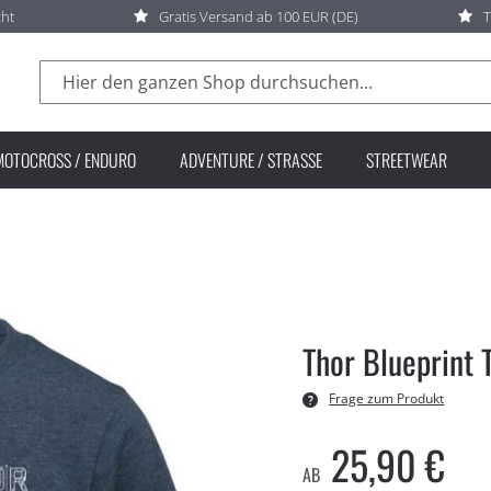
cht
Gratis Versand ab 100 EUR (DE)
T
Suche
MOTOCROSS / ENDURO
ADVENTURE / STRASSE
STREETWEAR
Thor Blueprint 
Frage zum Produkt
25,90 €
AB