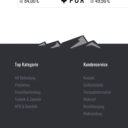
84,00 €
49,90 €
AB
AB
Top Kategorie
Kundenservice
MX Bekleidung
Kontakt
Protektion
Größentabelle
Freizeitbekleidung
Versandinformation
Technik & Zubehör
Widerruf
MTB & Downhill
Bestellvorgang
Rücksendung