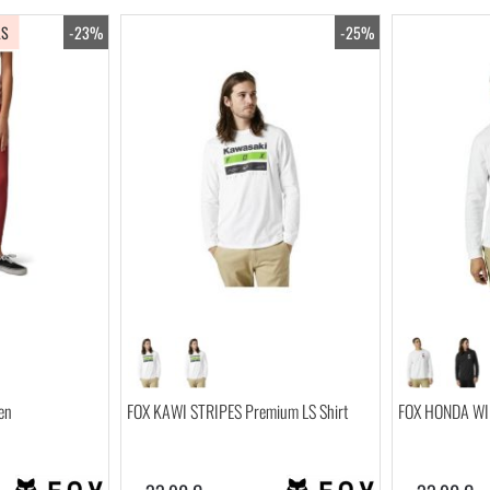
LS
-23%
-25%
en
FOX KAWI STRIPES Premium LS Shirt
FOX HONDA WIN