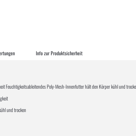
ertungen
Info zur Produktsicherheit
eit Feuchtigkeitsableitendes Poly-Mesh-Innenfutter hält den Körper kühl und trocke
gkeit
kühl und trocken