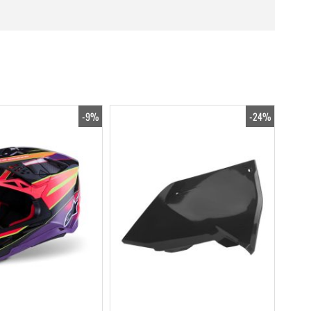
-9%
-24%