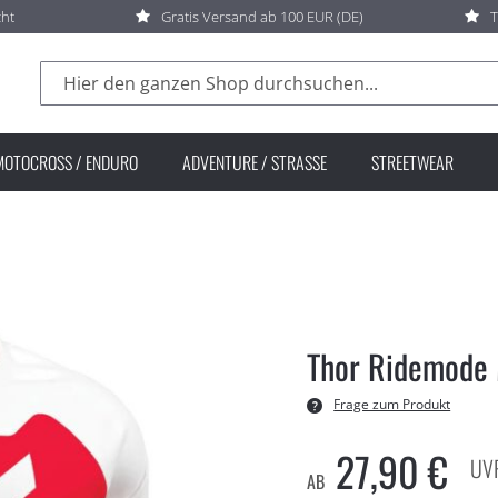
cht
Gratis Versand ab 100 EUR (DE)
T
Suche
MOTOCROSS / ENDURO
ADVENTURE / STRASSE
STREETWEAR
Thor Ridemode 
Frage zum Produkt
27,90 €
AB