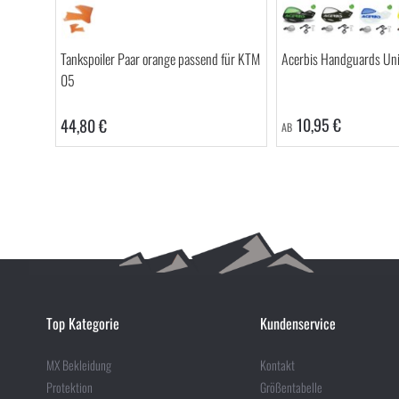
Tankspoiler Paar orange passend für KTM
Acerbis Handguards Uni
05
10,95 €
44,80 €
AB
Top Kategorie
Kundenservice
MX Bekleidung
Kontakt
Protektion
Größentabelle