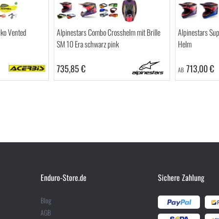
ko Vented
Alpinestars Combo Crosshelm mit Brille
Alpinestars Su
SM 10 Era schwarz pink
Helm
735,85 €
713,00 €
AB
Enduro-Store.de
Sichere Zahlung
Blog
AGB