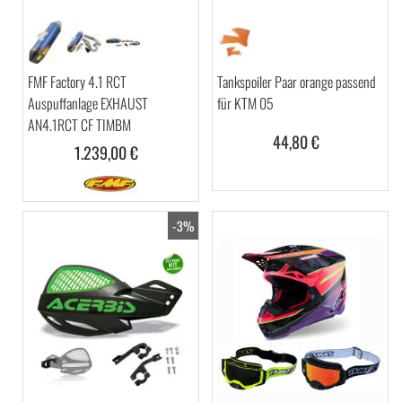
FMF Factory 4.1 RCT
Tankspoiler Paar orange passend
Auspuffanlage EXHAUST
für KTM 05
AN4.1RCT CF TIMBM
44,80 €
1.239,00 €
-3%