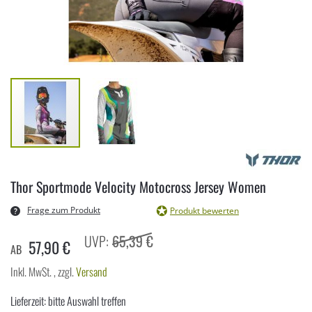
Zum
Anfang
Thor Sportmode Velocity Motocross Jersey Women
der
Bildergalerie
Frage zum Produkt
Produkt bewerten
springen
65,39 €
57,90 €
AB
Inkl. MwSt.
,
zzgl.
Versand
Lieferzeit: bitte Auswahl treffen