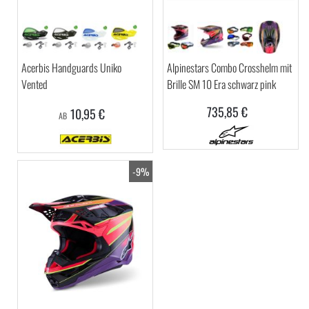
Acerbis Handguards Uniko
Alpinestars Combo Crosshelm mit
Vented
Brille SM 10 Era schwarz pink
735,85 €
10,95 €
AB
-9%