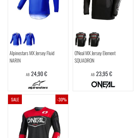
Alpinestars MX Jersey Fluid
O'Neal MX Jersey Element
NARIN
SQUADRON
24,90 €
23,95 €
AB
AB
SALE
-30%