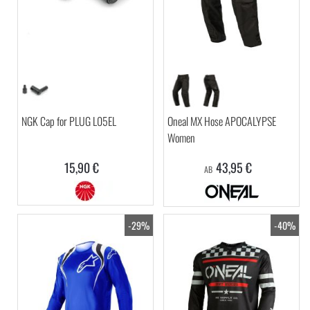
NGK Cap for PLUG L05EL
Oneal MX Hose APOCALYPSE
Women
15,90 €
43,95 €
AB
-29%
-40%