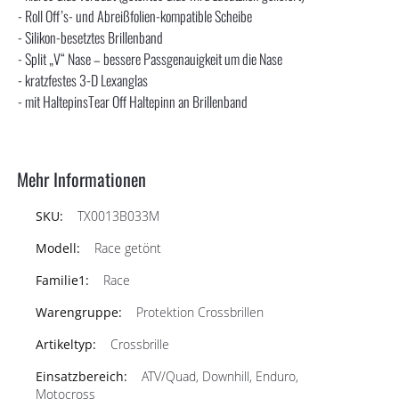
- Roll Off’s- und Abreißfolien-kompatible Scheibe
- Silikon-besetztes Brillenband
- Split „V“ Nase – bessere Passgenauigkeit um die Nase
- kratzfestes 3-D Lexanglas
- mit HaltepinsTear Off Haltepinn an Brillenband
Mehr Informationen
TX0013B033M
Race getönt
Race
Protektion Crossbrillen
Crossbrille
ATV/Quad, Downhill, Enduro,
Motocross