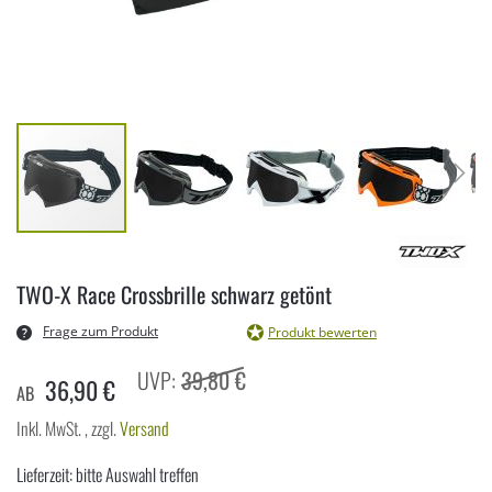
Zum
Anfang
TWO-X Race Crossbrille schwarz getönt
der
Bildergalerie
Frage zum Produkt
Produkt bewerten
springen
39,80 €
36,90 €
AB
Inkl. MwSt.
,
zzgl.
Versand
Lieferzeit: bitte Auswahl treffen