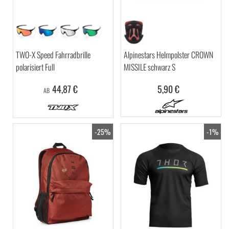
TWO-X Speed Fahrradbrille
Alpinestars Helmpolster CROWN
polarisiert Full
MISSILE schwarz S
44,87 €
5,90 €
AB
-25%
-1%