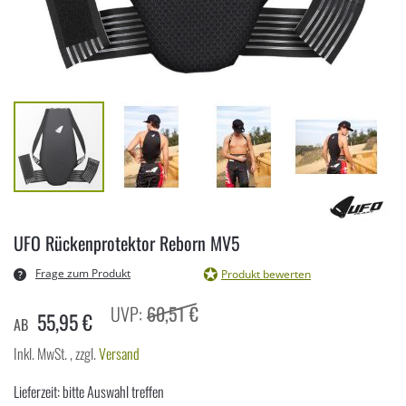
Zum
Anfang
UFO Rückenprotektor Reborn MV5
der
Bildergalerie
Frage zum Produkt
Produkt bewerten
springen
60,51 €
55,95 €
AB
Inkl. MwSt.
,
zzgl.
Versand
Lieferzeit: bitte Auswahl treffen