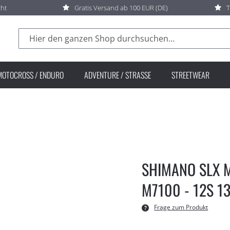
cht
Gratis Versand ab 100 EUR (DE)
T
Suche
MOTOCROSS / ENDURO
ADVENTURE / STRASSE
STREETWEAR
SHIMANO SLX M
M7100 - 12S 1
Frage zum Produkt