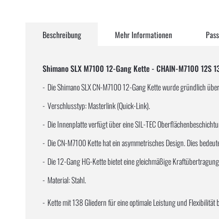
Zum
Anfang
Beschreibung
Mehr Informationen
Pass
der
Bildergalerie
springen
Shimano SLX M7100 12-Gang Kette - CHAIN-M7100 12S 1
Die Shimano SLX CN-M7100 12-Gang Kette wurde gründlich übera
Verschlusstyp: Masterlink (Quick-Link).
Die Innenplatte verfügt über eine SIL-TEC Oberflächenbeschichtu
Die CN-M7100 Kette hat ein asymmetrisches Design. Dies bedeutet
Die 12-Gang HG-Kette bietet eine gleichmäßige Kraftübertragung 
Material: Stahl.
Kette mit 138 Gliedern für eine optimale Leistung und Flexibilitä