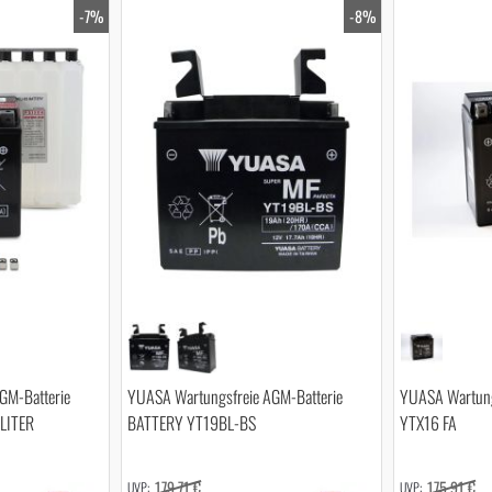
-7%
-8%
GM-Batterie
YUASA Wartungsfreie AGM-Batterie
YUASA Wartung
LITER
BATTERY YT19BL-BS
YTX16 FA
179,71 €
175,91 €