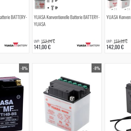
atterie BATTERY-
YUASA Konventionelle Batterie BATTERY-
YUASA Konventi
YUASA
152,24 €
153,39 €
141,00 €
142,00 €
-8%
-8%