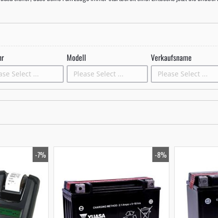
hr
Modell
Verkaufsname
-7%
-8%