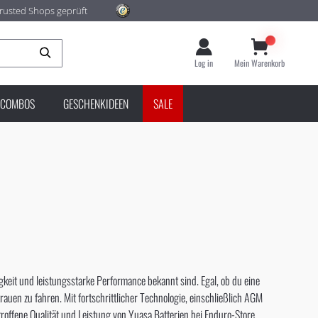
rusted Shops geprüft
Suche
Log in
Mein Warenkorb
COMBOS
GESCHENKIDEEN
SALE
sigkeit und leistungsstarke Performance bekannt sind. Egal, ob du eine
rauen zu fahren. Mit fortschrittlicher Technologie, einschließlich AGM
troffene Qualität und Leistung von Yuasa Batterien bei Enduro-Store