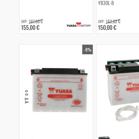
YB30L-B
167,60 €
162,02 €
155,00 €
150,00 €
-8%