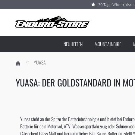
30 Tage Widerrufsre
NEUHEITEN
MOUNTAINBIKE
YUASA
YUASA: DER GOLDSTANDARD IN MO
Yuasa steht an der Spitze der Batterietechnologie und bietet bei Enduro-
Batterie für dein Motorrad, ATV, Wassersportfahrzeug oder Schneemobil s
(Absorbent Glass Mat) und herkömmlicher Blei-Säure-Batterien, stellt Y