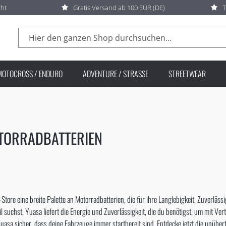
cht
Gratis Versand ab 100 EUR (DE)
T
Suche
MOTOCROSS / ENDURO
ADVENTURE / STRASSE
STREETWEAR
TORRADBATTERIEN
Store eine breite Palette an Motorradbatterien, die für ihre Langlebigkeit, Zuverläs
uchst, Yuasa liefert die Energie und Zuverlässigkeit, die du benötigst, um mit Vert
uasa sicher, dass deine Fahrzeuge immer startbereit sind. Entdecke jetzt die unüber