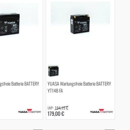
sfreie Batterie BATTERY
YUASA Wartungsfreie Batterie BATTERY
YT14B FA
194,15 €
179,00 €