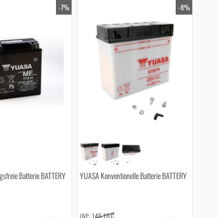
-7%
-8%
sfreie Batterie BATTERY
YUASA Konventionelle Batterie BATTERY
145,10 €