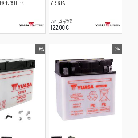
REE.78 LITER
YT9B FA
131,70 €
122,00 €
-7%
-7%