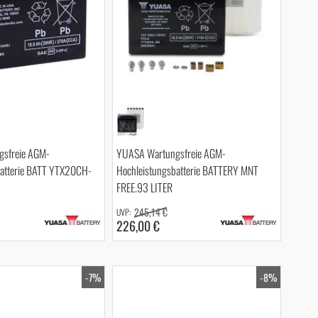
sfreie AGM-
YUASA Wartungsfreie AGM-
batterie BATT YTX20CH-
Hochleistungsbatterie BATTERY MNT
FREE.93 LITER
245,14 €
226,00 €
-7%
-8%