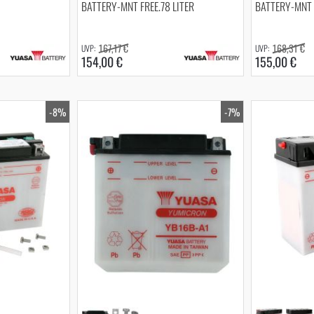
BATTERY-MNT FREE.78 LITER
BATTERY-MNT F
167,17 €
168,31 €
154,00 €
155,00 €
-8%
-7%