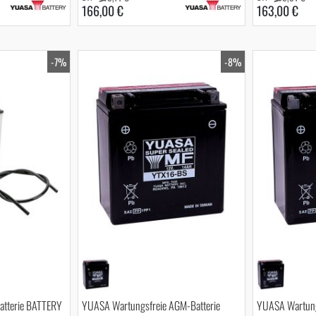
166,00 €
163,00 €
-7%
-8%
atterie BATTERY
YUASA Wartungsfreie AGM-Batterie
YUASA Wartung