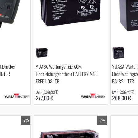
t Drucker
YUASA Wartungsfreie AGM-
YUASA Wartung
INTER
Hochleistungsbatterie BATTERY MNT
Hochleistungs
FREE 1.08 LTR
BS .82 LITER
300,33 €
290,17 €
277,00 €
268,00 €
-7%
-7%