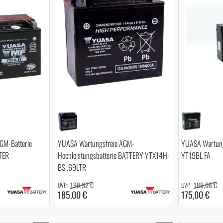
GM-Batterie
YUASA Wartungsfreie AGM-
YUASA Wartung
TER
Hochleistungsbatterie BATTERY YTX14H-
YT19BL FA
BS .69LTR
199,92 €
189,08 €
185,00 €
175,00 €